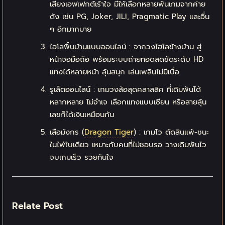
เสียงเอฟเฟกต์เร้าใจ มีให้เลือกหลายพันเกมจากค่าย
ดัง เช่น
PG, Joker, JILI, Pragmatic Play
และอื่น
ๆ อีกมากมาย
ไฮโลพื้นบ้านแบบออนไลน์ : จากวงไฮโลข้างบ้าน สู่
หน้าจอมือถือ พร้อมระบบถ่ายทอดสดชัดระดับ
HD
แทงได้หลายหน้า ลุ้นสนุก เล่นเพลินไม่มีเบื่อ
รูเล็ตออนไลน์ : เกมวงล้อสุดคลาสสิค ที่เดิมพันได้
หลากหลาย ไม่จำเจ เลือกแทงแบบเซียน หรือสายลุ้น
เลขก็ได้เงินเหมือนกัน
เสือมังกร (
Dragon Tiger
) :
เกมไว ตัดสินแพ้-ชนะ
ในไพ่ใบเดียว เหมาะกับคนที่ไม่ชอบรอ วางเดิมพันไว
จบเกมเร็ว รวยทันใจ
Relate Post