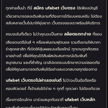
สมัคร
ufabet
เว็บตรง
ทุกค่ายชั้นนำ ที่นี่
ใช้เพียงบัญชี
เดียวสามารถลงเดิมพันเกมที่ต้องการได้แบบครบครัน ไม่ต้อง
สลับหลายเว็บไปมาให้ยุ่งยาก เว็บตรงของเราพร้อมให้บริการ
สล็อตแตกง่าย
ครบจบในที่เดียว ไม่ว่าคุณจะเป็นสาย
ที่ชอบ
เสียงดนตรีมันส์
ๆ หรือแฟนเกมฟุตบอล รวมถึงเกมไพ่บาคา
ร่าสุดคลาสิก ที่เปิดให้ลุ้นผลแบบเรียลไทม์ ทุกเกมถูกคัดสรร
มาอย่างดี เพื่อให้คุณได้สัมผัสประสบการณ์เดิมพันที่
สนุกสนาน และที่สำคัญ เราอัปเดตระบบรักษาความปลอดภัย
เพื่อให้คุณสามารถเดิมพันได้อย่างสะดวกสบายทุกช่องทาง
ufabet เว็บตรงไม่ผ่านเอเย่นต์
ไม่ว่าจะเป็นมือถือหรือ
คอมพิวเตอร์ ก็เข้าเล่นได้ง่าย ๆ ทุกที่ ทุกเวลา ไม่ต้องกังวล
ufabet
เว็บหลัก
เรื่องการโดนโกง มาร่วมสนุกกับเราที่