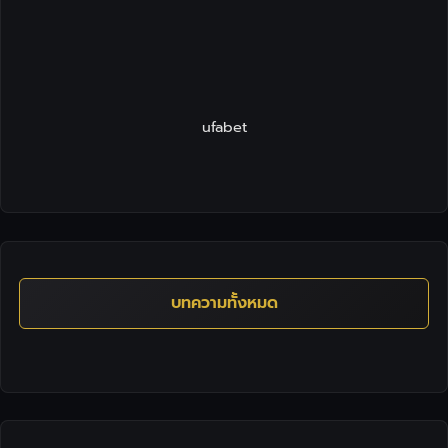
ufabet
บทความทั้งหมด