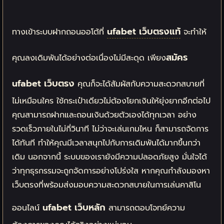
ufabet
เว็บตรงแท้
ทางเข้าระบบฝากถอนออโต้ที่
จะทำให้
สมัคร
คุณลงเดิมพันได้อย่างต่อเนื่องไม่มีสะดุด
เพียง
ufabet
เว็บตรง
คุณก็จะได้สัมผัสกับความสะดวกสบายที่
ไม่เหมือนใคร ใช้กระเป๋าเดียวไม่ต้องโยกเงินให้ยุ่งยากอีกต่อไป
คุณสามารถฝากและถอนเงินด้วยตัวเองได้ทุกเวลา อย่าง
รวดเร็วภายในไม่กี่วินาที ไม่ว่าจะเล่นเกมไหน ก็สามารถจัดการ
ได้ทันที ทำให้คุณมีเวลาสนุกไปกับการเดิมพันได้มากขึ้นกว่า
เดิม นอกจากนี้ ระบบของเรายังมีความปลอดภัยสูง มั่นใจได้
ว่าทุกธุรกรรมจะถูกจัดการอย่างโปร่งใส
หากคุณกำลังมองหา
เว็บตรงที่พร้อมส่งมอบความสะดวกสบายในการเล่นคาสิโน
ufabet
เว็บหลัก
ออนไลน์
สามารถตอบโจทย์ความ