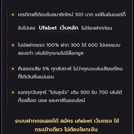
เครดิตฟรีต้อนรับสมาชิกใหม่
100
บาท แค่ยืนยันเบอร์ก็
Ufabet
เว็บหลัก
รับไปเลย
ไม่ต้องฝากก่อน
โบนัสฝากแรก
100%
ฝาก
300
ได้
600
ไปเลยแบบ
สองเท่า เล่นได้ทุกเกมไม่มีล็อกยูส
คืนยอดเสีย
5%
ทุกสัปดาห์ ไม่ว่าคุณจะเล่นเสียแค่ไหน
ก็ได้เงินคืนแน่นอน
แจกทุกวันศุกร์ “โปรสุขใจ” เติม
500
รับ
700
เล่นได้
ทั้งสล็อต บอล และคาสิโนออนไลน์
ระบบฝากถอนออโต้ สมัคร ufabet เว็บตรง ใช้
กระเป๋าเดียว ไม่ต้องโยกเงิน