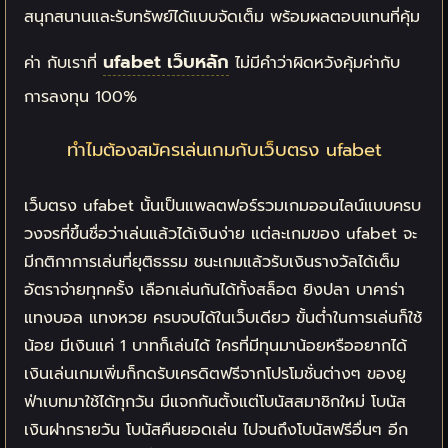
สนุกสนานและรับทรัพย์ได้แบบจัดเต็ม พร้อมผลตอบแทนที่คุ้ม
ufabet
เว็บหลัก
ค่า กับเราที่
ไม่มีคำว่าผิดหวังคุ้มค่ากับ
การลงทุน
100%
ทำไมต้องสมัครเล่นเกมกับเว็บตรง ufabet
เว็บตรง ufabet นั้นเป็นแพลตฟอร์รวมเกมออนไลน์แบบครบ
วงจรที่ขึ้นชื่อว่าเล่นแล้วได้เงินง่าย แต่ละเกมของ ufabet จะ
มีกติกาการเล่นที่ยุติธรรม ชนะเกมแล้วรับเงินรางวัลได้เต็ม
อัตราจ่ายทุกครั้ง เลือกเล่นกันได้ทั้งสล็อต ยิงปลา บาคาร่า
แทงบอล แทงหวย ครบจบได้ในเว็บเดียว ขั้นต่ำในการเล่นก็ใช้
น้อย มีเงินแค่ 1 บาทก็เล่นได้ ใครที่มีทุนมาน้อยหรืออยากได้
เงินเล่นเกมเพิ่มก็กดรับเครดิตฟรีจากโปรโมชั่นต่างๆ ของยู
ฟ่าเบทมาใช้ได้ทุกวัน มีแจกกันตั้งแต่โบนัสสมาชิกใหม่ โบนัส
เงินฝากรายวัน โบนัสคืนยอดเล่น ไปจนถึงโบนัสฟรีอื่นๆ อีก