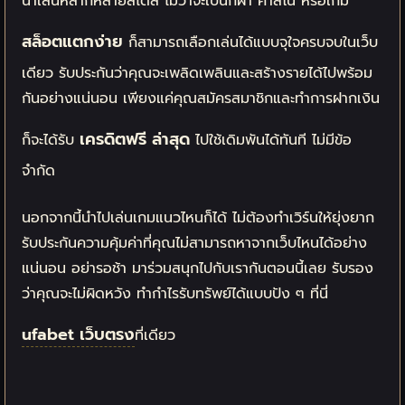
น่าเล่นหลากหลายสไตล์ ไม่ว่าจะเป็นกีฬา คาสิโน หรือเกม
สล็อตแตกง่าย
ก็สามารถเลือกเล่นได้แบบจุใจครบจบในเว็บ
เดียว รับประกันว่าคุณจะเพลิดเพลินและสร้างรายได้ไปพร้อม
กันอย่างแน่นอน เพียงแค่คุณสมัครสมาชิกและทำการฝากเงิน
เครดิตฟรี ล่าสุด
ก็จะได้รับ
ไปใช้เดิมพันได้ทันที ไม่มีข้อ
จำกัด
นอกจากนี้นำไปเล่นเกมแนวไหนก็ได้ ไม่ต้องทำเวิร์นให้ยุ่งยาก
รับประกันความคุ้มค่าที่คุณไม่สามารถหาจากเว็บไหนได้อย่าง
แน่นอน อย่ารอช้า มาร่วมสนุกไปกับเรากันตอนนี้เลย รับรอง
ว่าคุณจะไม่ผิดหวัง ทำกำไรรับทรัพย์ได้แบบปัง ๆ ที่นี่
ufabet เว็บตรง
ที่เดียว