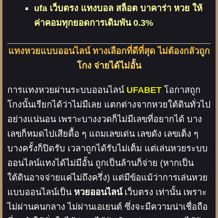
ufa เว็บตรง แทงบอล สล็อต บาคาร่า หวย ให้
ค่าคอมทุกยอดการเดิมพัน 0.3%
แทงหวยแบบออนไลน์ ทางเลือกที่ดีที่สุด ไม่ต้องกลัวถูก
โกง จ่ายได้ไม่อั้น
การแทงหวยผ่านระบบออนไลน์
UFABET
โอกาสถูก
โกงนั้นเรียกได้ว่าไม่มีเลย แตกต่างจากหวยใต้ดินทั่วไป
อย่างแน่นอน เพราะบางงวดก็ไม่มีเลขที่อยากได้ บาง
เลขก็หมดไปเสียดื้อ ๆ แถมเลขเด่น เลขดัง เลขเต็ง ๆ
บางครั้งก็ปิดรับ เวลาถูกได้รับไม่เต็ม แต่เล่นหวยระบบ
ออนไลน์แทงได้ไม่มีอั้น ถูกเป็นล้านก็จ่าย (หากเป็น
ใต้ดินอาจจ่ายแค่ไม่ถึงครึ่ง) แต่มีข้อแม้ว่าการเล่นหวย
แบบออนไลน์เป็น
หวยออนไลน์
เว็บตรง
เท่านั้น เพราะ
ไม่ผ่านคนกลาง ไม่ผ่านเอเยนต์ ซึ่งจะมีความน่าเชื่อถือ