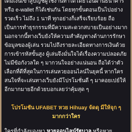
เติมเงินเข้าสู่บัญชีผู้ใช้งานทำได้โดยโอนผ่านธนาคาร
หรือ e-wallet ก็ได้เช่นกัน โดยทุกขั้นตอนเป็นไปอย่าง
รวดเร็ว ไม่ถึง 1 นาที ทุกอย่างก็เสร็จเรียบร้อย ถือ
เป็นการทำธุรกรรมที่มีความสะดวกสบายเป็นอย่างมาก
นอกจากนี้ทางเว็บยังให้ความสำคัญทางด้านการรักษา
ข้อมูลของผู้เล่น รวมไปถึงรายละเอียดทางการเงินด้วย
การเข้ารหัสขั้นสูง ผู้เล่นจึงมั่นใจได้เรื่องความปลอดภัย
ไม่มีข้อกังวลใด ๆ มากวนใจอย่างแน่นอน ถือได้ว่าตัว
เลือกที่ดีที่สุดในการเล่นหวยออนไลน์ในยุคนี้ หากใคร
สนใจที่จะเล่นทางเว็บยังมีโปรโมชั่นดี ๆ มาคอยเปย์ให้
อีกมากมายอีกด้วยบอกเลยว่าคุ้มสุด ๆ
โปรโมชัน UFABET
หวย
Hihuay จัดดุ มีให้จุก ๆ
มากกว่าใคร
ใครที่กำลังมองหา
หวยออนไลน์รัฐบาล
หรือหวย