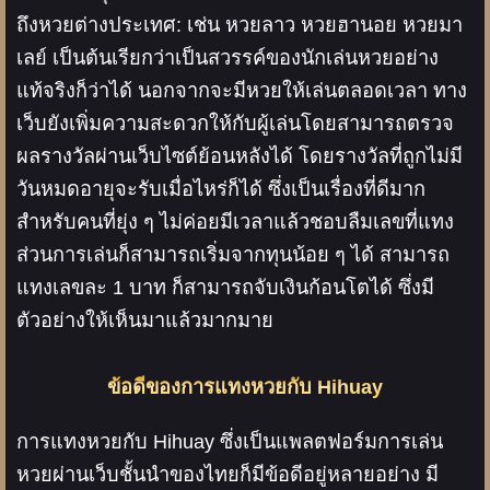
ถึงหวยต่างประเทศ: เช่น หวยลาว หวยฮานอย หวยมา
เลย์ เป็นต้นเรียกว่าเป็นสวรรค์ของนักเล่นหวยอย่าง
แท้จริงก็ว่าได้ นอกจากจะมีหวยให้เล่นตลอดเวลา ทาง
เว็บยังเพิ่มความสะดวกให้กับผู้เล่นโดยสามารถตรวจ
ผลรางวัลผ่านเว็บไซต์ย้อนหลังได้ โดยรางวัลที่ถูกไม่มี
วันหมดอายุจะรับเมื่อไหร่ก็ได้ ซึ่งเป็นเรื่องที่ดีมาก
สำหรับคนที่ยุ่ง ๆ ไม่ค่อยมีเวลาแล้วชอบลืมเลขที่แทง
ส่วนการเล่นก็สามารถเริ่มจากทุนน้อย ๆ ได้ สามารถ
แทงเลขละ 1 บาท ก็สามารถจับเงินก้อนโตได้ ซึ่งมี
ตัวอย่างให้เห็นมาแล้วมากมาย
ข้อดีของการแทงหวยกับ Hihuay
การแทงหวยกับ Hihuay ซึ่งเป็นแพลตฟอร์มการเล่น
หวยผ่านเว็บชั้นนำของไทยก็มีข้อดีอยู่หลายอย่าง มี