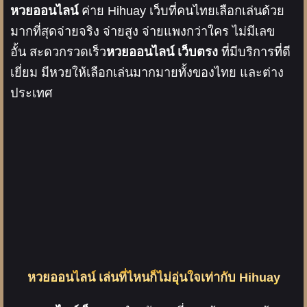
หวยออนไลน์
ค่าย Hihuay เว็บที่คนไทยเลือกเล่นด้วย
มากที่สุดจ่ายจริง จ่ายสูง จ่ายแพงกว่าใคร ไม่มีเลข
อั้น สะดวกรวดเร็ว
หวยออนไลน์ เว็บตรง
ที่มีบริการที่ดี
เยี่ยม มีหวยให้เลือกเล่นมากมายทั้งของไทย และต่าง
ประเทศ
หวยออนไลน์
เล่นที่ไหนก็ไม่อุ่นใจเท่ากับ Hihuay