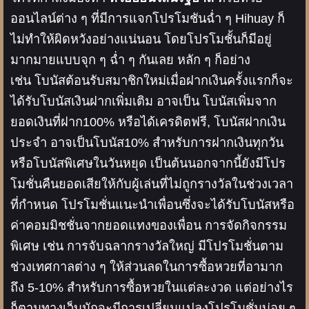
ออนไลน์ต่าง ๆ ที่มีการแจกโปรโมชันฉ่ำ ๆ Hihuay ก็
ไม่ทำให้ผิดหวังอย่างแน่นอน โดยโปรโมชั้นก็มีอยู่
มากมายแบบจุก ๆ ฉ่ำ ๆ กันเลย หลัก ๆ ก็อย่าง
เช่น โบนัสต้อนรับสมาชิกใหม่เมื่อฝากเงินครั้งแรกก็จะ
ได้รับโบนัสเงินฝากเพิ่มเติม อาจเป็น โบนัสเพิ่มจาก
ยอดเงินที่ฝาก100% หรือได้เครดิตฟรี, โบนัสฝากเงิน
ประจำ อาจเป็นโบนัส10% สำหรับการฝากเงินทุกวัน
หรือโบนัสพิเศษในวันหยุด เป็นต้นนอกจากนี้ยังมีโปร
โมชั่นคืนยอดเสียให้กับผู้เล่นที่ไม่ถูกรางวัลในช่วงเวลา
ที่กำหนด โปรโมชั่นแนะนำเพื่อนซึ่งจะได้รับโบนัสหรือ
ค่าคอมมิชชั่นจากยอดแทงของเพื่อน การจัดกิจกรรม
พิเศษ เช่น การจับฉลากรางวัลใหญ่ มีโปรโมชั่นตาม
ช่วงเทศกาลต่าง ๆ ให้ส่วนลดในการซื้อหวยที่อามาก
ถึง 5-10% สำหรับการซื้อหวยในแต่ละงวด แต่อย่างไร
ก็ตามทางเว็บมักจะมีการเปลี่ยนแปลงโปรโมชั่นบ่อย ๆ