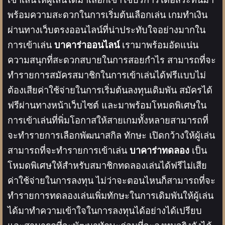
พร้อมความสะดวกในการเริ่มต้นเลือกเล่น เกมทำเงิน
ผ่านทางเว็บตรงออนไลน์ที่น่าประทับใจอย่างมากใน
การเข้าเล่น
บาคาร่าออนไลน์
เรามาพร้อมอัดแน่น
ความสนุกที่สะดวกสบายในการสอยกำไร สามารถที่จะ
ทำรายการสมัครสมาชิกในการเข้าเล่นได้ฟรีแบบไม่
ต้องเสียค่าใช้จ่ายในการเริ่มต้นลงทุนเดิมพัน สมัครได้
ฟรีผ่านทางหน้าเว็บไซต์ และมาพร้อมโหมดพิเศษใน
การเข้าเล่นที่พิ่มโอกาสให้สายเกมทั้งหลายสามารถที่
จะทำรายการเลือกพัฒนาสกิล ทักษะ เปิดกว้างให้ผู้เล่น
สามารถที่จะทำรายการเข้าเล่น
บาคาร่าทดลอง
เป็น
โหมดพิเศษให้สำหรับสมาชิกทดลองเล่นได้ฟรีไม่เสีย
ค่าใช้จ่ายในการลงทุน ไม่ว่าจะตอนไหนก็สามารถที่จะ
ทำรายการทดลองเล่นเพิ่มทักษะในการเดิมพันให้ผู้เล่น
ได้มาทำความเข้าใจในการลงทุนได้อย่างได้เปรียบ