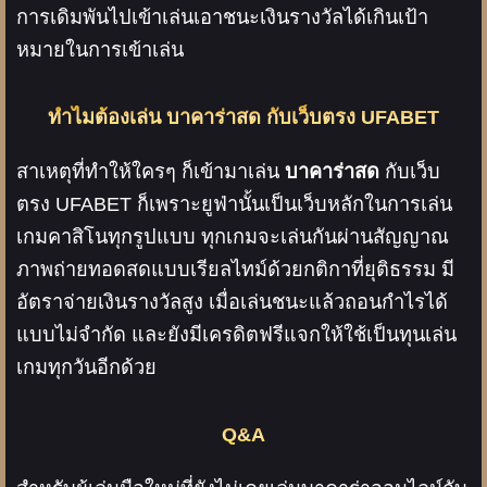
การเดิมพันไปเข้าเล่นเอาชนะเงินรางวัลได้เกินเป้า
หมายในการเข้าเล่น
ทำไมต้องเล่น บาคาร่าสด กับเว็บตรง UFABET
สาเหตุที่ทำให้ใครๆ ก็เข้ามาเล่น
บาคาร่าสด
กับเว็บ
ตรง UFABET ก็เพราะยูฟ่านั้นเป็นเว็บหลักในการเล่น
เกมคาสิโนทุกรูปแบบ ทุกเกมจะเล่นกันผ่านสัญญาณ
ภาพถ่ายทอดสดแบบเรียลไทม์ด้วยกติกาที่ยุติธรรม มี
อัตราจ่ายเงินรางวัลสูง เมื่อเล่นชนะแล้วถอนกำไรได้
แบบไม่จำกัด และยังมีเครดิตฟรีแจกให้ใช้เป็นทุนเล่น
เกมทุกวันอีกด้วย
Q&A