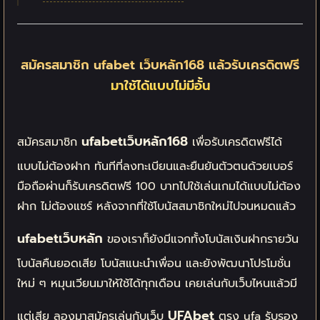
สมัครสมาชิก ufabet เว็บหลัก168 แล้วรับเครดิตฟรี
มาใช้ได้แบบไม่มีอั้น
ufabet
เว็บหลัก168
สมัครสมาชิก
เพื่อรับเครดิตฟรีได้
แบบไม่ต้องฝาก ทันทีที่ลงทะเบียนและยืนยันตัวตนด้วยเบอร์
มือถือผ่านก็รับเครดิตฟรี 100 บาทไปใช้เล่นเกมได้แบบไม่ต้อง
ฝาก ไม่ต้องแชร์ หลังจากที่ใช้โบนัสสมาชิกใหม่ไปจนหมดแล้ว
ufabet
เว็บหลัก
ของเราก็ยังมีแจกทั้งโบนัสเงินฝากรายวัน
โบนัสคืนยอดเสีย โบนัสแนะนำเพื่อน และยังพัฒนาโปรโมชั่น
ใหม่ ๆ หมุนเวียนมาให้ใช้ได้ทุกเดือน เคยเล่นกับเว็บไหนแล้วมี
UFAbet
แต่เสีย ลองมาสมัครเล่นกับเว็บ
ตรง ufa รับรอง