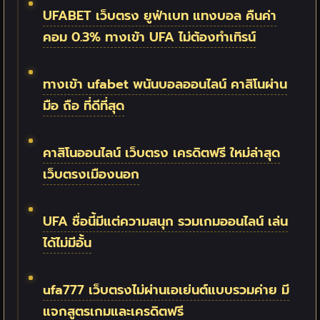
UFABET เว็บตรง ยูฟ่าเบท แทงบอล คืนค่า
คอม 0.3% ทางเข้า UFA ไม่ต้องทำเทิรน์
ทางเข้า ufabet พนันบอลออนไลน์ คาสิโนผ่าน
มือ ถือ ที่ดีที่สุด
คาสิโนออนไลน์ เว็บตรง เครดิตฟรี ใหม่ล่าสุด
เว็บตรงเมืองนอก
UFA ชื่อนี้มีแต่ความสนุก รวมเกมออนไลน์ เล่น
ได้ไม่มีอั้น
ufa777 เว็บตรงไม่ผ่านเอเย่นต์แบบรวมค่าย มี
แจกสูตรเกมและเครดิตฟรี