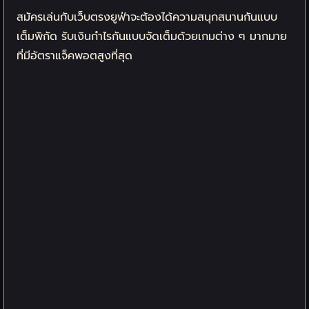
สมัครเล่นกับเว็บตรงยูฟ่าจะต้องได้ความสนุกสนานกันแบบ
เต็มพิกัด รับเงินกำไรกันแบบจัดเต็มด้วยเกมต่าง ๆ มากมาย
ที่มีอัตราแจ็คพอตสูงที่สุด