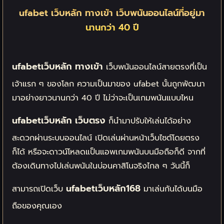
ufabet เว็บหลัก ทางเข้า เว็บพนันออนไลน์ที่อยู่มา
นานกว่า 40 ปี
ufabet
เว็บหลัก ทางเข้า
เว็บพนันออนไลน์สายตรงที่เป็น
เจ้าแรก ๆ ของโลก ความเป็นมาของ ufabet นั้นถูกพัฒนา
มาอย่างยาวนานกว่า 40 ปี ไม่ว่าจะเป็นเกมพนันแบบไหน
ufabet
เว็บหลัก เว็บตรง
ก็นำมาปรับให้เล่นได้อย่าง
สะดวกผ่านระบบออนไลน์ เปิดเล่นผ่านหน้าเว็บไซต์โดยตรง
ก็ได้ หรือจะดาวน์โหลดแป็นแอพเกมพนันบนมือถือก็ดี จากที่
ต้องเดินทางไปเล่นพนันในบ่อนคาสิโนจริงไกล ๆ วันนี้ก็
ufabet
เว็บหลัก168
สามารถเปิดเว็บ
มาเล่นกันได้บนมือ
ถือของคุณเอง