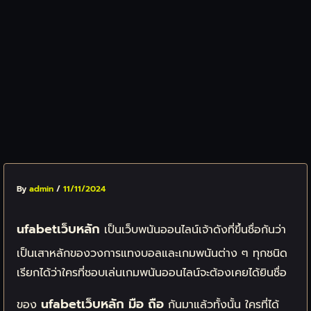
By
admin
/
11/11/2024
ufabet
เว็บหลัก
เป็นเว็บพนันออนไลน์เจ้าดังที่ขึ้นชื่อกันว่า
เป็นเสาหลักของวงการแทงบอลและเกมพนันต่าง ๆ ทุกชนิด
เรียกได้ว่าใครที่ชอบเล่นเกมพนันออนไลน์จะต้องเคยได้ยินชื่อ
ufabet
เว็บหลัก มือ ถือ
ของ
กันมาแล้วทั้งนั้น ใครที่ได้