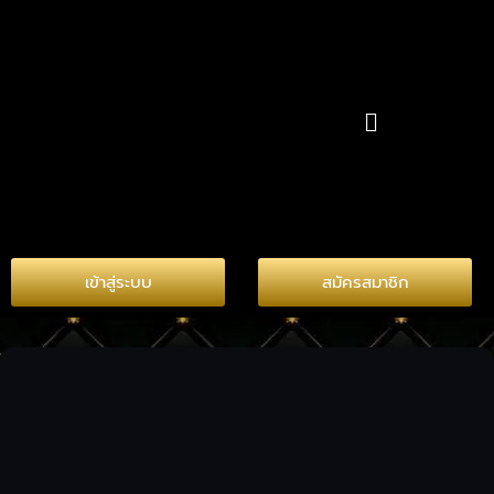
Skip
to
content
เมนู
เข้าสู่ระบบ
สมัครสมาชิก