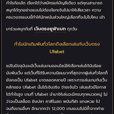
กำไรก้อนโต เรียกได้ว่าสมัครแค่บัญชีเดียว แต่คุณสามารถ
สนุกได้ทุกอย่างแบบไม่ต้องโยกเงินไปมาให้เสียเวลา ความ
ครบวงจรแบบนี้ทำให้นักพนันส่วนใหญ่เลือกที่จะไม่ไปไหน เข้า
เว็บตรงยูฟ่าเบท
มาร่วมสนุกกันที่
ทุกวัน
ทำไมนักเดิมพันทั่วโลกถึงเลือกเล่นกับเว็บตรง
Ufabet
แม้ในปัจจุบันจะมีเว็บเล่นเกมออนไลน์ให้เลือกเล่นได้นับร้อย
นับพันเว็บ แต่เว็บที่ได้รับความนิยมมากที่สุดจากผู้เล่นทั่วโลกก็
ยังคงเป็น Ufabet มาตลอดหลายปี เพราะการเล่นเกมกับเว็บ
หลักของ Ufabet นั้นได้เงินจริง จ่ายเงินไว เล่นแล้วมีโอกาส
ได้กำไรสูง เกมที่ Ufabet นำมาให้เล่นจะมีครบทุกหมวดหมู่ ไม่
ว่าจะเป็นสล็อต ยิงปลา คาสิโนสด พนันกีฬา แทงหวย ไป
จนถึงเกมอื่นๆ อีกมากกว่า 12,000 เกมแบบไม่มีซ้ำจากค่าย