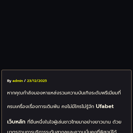
By
admin
/
23/12/2025
หากคุณกำลังมองหาแหล่งรวมความบันเทิงระดับพรีเมียมที่
Ufabet
ครบเครื่องเรื่องการเดิมพัน คงไม่มีใครไม่รู้จัก
เว็บหลัก
ที่ยืนหนึ่งในใจผู้เล่นชาวไทยมาอย่างยาวนาน ด้วย
มาตรฐานการบริการระดับสากลและความมั่นคงที่พิสูจน์ได้