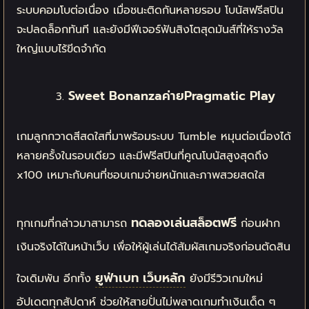
ระบบคอมโบต่อเนื่อง เมื่อชนะติดกันหลายรอบ โบนัสฟรีสปิน
จะปลดล็อกทันที และยังมีฟีเจอร์ฟันสิงโตสุดมันส์ที่ให้รางวัล
ใหญ่แบบไร้ขีดจำกัด
Sweet Bonanza
ค่าย
Pragmatic Play
เกมลูกกวาดสีสดใสที่มาพร้อมระบบ
Tumble
หมุนต่อเนื่องได้
หลายครั้งในรอบเดียว และมีฟรีสปินที่คูณโบนัสสูงสุดถึง
x100 เหมาะกับคนที่ชอบเกมจ่ายหนักและภาพสวยสดใส
ทดลองเล่นสล็อตฟรี
ทุกเกมที่กล่าวมาสามารถ
ก่อนฝาก
เงินจริงได้ในหน้าเว็บ
เพื่อให้ผู้เล่นได้สัมผัสเกมจริงก่อนตัดสิน
ยูฟ่าเบท เว็บหลัก
ใจเดิมพัน อีกทั้ง
ยังมีรีวิวเกมใหม่
อัปเดตทุกสัปดาห์ ช่วยให้สายปั่นไม่พลาดเกมทำเงินเด็ด ๆ