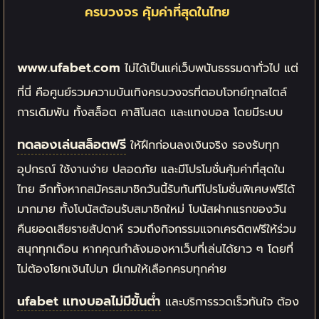
ครบวงจร คุ้มค่าที่สุดในไทย
www.ufabet
.
com
ไม่ได้เป็นแค่เว็บพนันธรรมดาทั่วไป แต่
ที่นี่ คือศูนย์รวมความบันเทิงครบวงจรที่ตอบโจทย์ทุกสไตล์
การเดิมพัน ทั้งสล็อต คาสิโนสด และแทงบอล โดยมีระบบ
ทดลองเล่นสล็อตฟรี
ให้ฝึกก่อนลงเงินจริง รองรับทุก
อุปกรณ์ ใช้งานง่าย ปลอดภัย และมีโปรโมชั่นคุ้มค่าที่สุดใน
ไทย อีกทั้งหากสมัครสมาชิกวันนี้รับทันทีโปรโมชั่นพิเศษฟรีได้
มากมาย ทั้งโบนัสต้อนรับสมาชิกใหม่ โบนัสฝากแรกของวัน
คืนยอดเสียรายสัปดาห์ รวมถึงกิจกรรมแจกเครดิตฟรีให้ร่วม
สนุกทุกเดือน
หากคุณกำลังมองหาเว็บที่เล่นได้ยาว ๆ โดยที่
ไม่ต้องโยกเงินไปมา มีเกมให้เลือกครบทุกค่าย
ufabet แทงบอลไม่มีขั้นต่ำ
และบริการรวดเร็วทันใจ ต้อง