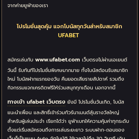
จากค่ายยูฟ่าของเรา
โปรโมชั่นสุดคุ้ม แจกโบนัสทุกวันสำหรับสมาชิก
UFABET
www.ufabet
.
com
สมัครเล่นกับ
เว็บตรงไม่ผ่านเอเยนต์
วันนี้ รับทันทีโปรโมชั่นพิเศษมากมาย ทั้งโบนัสต้อนรับสมาชิก
ใหม่ โบนัสฝากแรกของวัน คืนยอดเสียรายสัปดาห์ รวมถึง
กิจกรรมแจกเครดิตฟรีให้ร่วมสนุกทุกเดือน
นอกจากนี้
ทางเข้า ufabet เว็บตรง
ยังมี โปรโมชั่นวันเกิด
,
โบนัส
แนะนำเพื่อน
และสิทธิ์เข้าร่วมทัวร์นาเมนต์ลุ้นรางวัลใหญ่
สำหรับผู้เล่นประจำ เรียกได้ว่า ยูฟ่าเบทให้ความคุ้มค่าทุกระดับ
ตั้งแต่เริ่มสมัครจนถึงการเล่นระยะยาว
ระบบฝาก-ถอนของ
เว็บก็เป็นแบบ
Auto
อัตโนมัติ ใช้เวลาไม่ถึง 30 วินาที เงิน