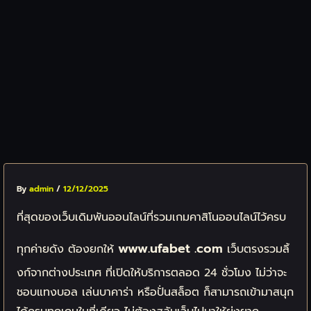
By
admin
/
12/12/2025
ที่สุดของเว็บเดิมพันออนไลน์ที่รวมเกมคาสิโนออนไลน์ไว้ครบ
www.ufabet .com
ทุกค่ายดัง ต้องยกให้
เว็บตรงรวมลิ้
งก์จากต่างประเทศ ที่เปิดให้บริการตลอด
24
ชั่วโมง ไม่ว่าจะ
ชอบแทงบอล เล่นบาคาร่า หรือปั่นสล็อต ก็สามารถเข้ามาสนุก