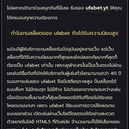
ufabet.yt
ไม่พลาดเข้ามาร่วมสนุกกันที่นี่เลย รับรอง
ให้คุณ
ได้ครบจบทุกความต้องการ
ทำไมเกมสล็อตของ ufabet ถึงได้รับความนิยมสูง
แม้จะมีผู้ให้บริการเกมสล็อตในปัจจุบันอยู่หลายเว็บ แต่เว็บ
สล็อตที่ได้รับความนิยมมากที่สุดและยังปลอดภัยมากที่สุดก็
ต้องเป็น ufabet เท่านั้น เพราะยูฟ่าเบทนั้นเป็นเว็บตรงไม่ผ่าน
เอเย่นต์ชื่อดังที่เปิดให้บริการกับผู้เล่นทั่วโลกมานานกว่า 40 ปี
ระบบการเล่นของ ufabet จึงมีเสถียรภาพสูง ปั่นสล็อตได้
แบบลื่นๆ ไม่มีกระตุก ไม่มีค้าง ไม่เด้งออกจากเกมระหว่างเล่น
เมื่อเปิดเกมขึ้นมาแล้วก็ลุ้นแจ็คพอตได้ทันทีโดยไม่ต้องรอ
โหลดเกมนานๆ เพราะ ufabet ใช้ระบบการดาวน์โหลดเกม
แบบแยกส่วน เปิดเล่นผ่านเว็บไซต์โดยตรงได้อย่างสะดวก
ด้วยเทคโนโลยี HTML5 ที่ทันสมัย จำนวนเกมก็มีให้เลือกเยอะ