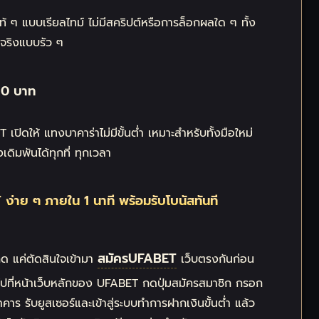
้ ๆ แบบเรียลไทม์ ไม่มีสคริปต์หรือการล็อกผลใด ๆ ทั้ง
ินจริงแบบรัว ๆ
 10 บาท
ET
เปิดให้ แทงบาคาร่าไม่มีขั้นต่ำ เหมาะสำหรับทั้งมือใหม่
เดิมพันได้ทุกที่ ทุกเวลา
ง่าย ๆ ภายใน 1 นาที พร้อมรับโบนัสทันที
สมัคร
UFABET
คิด แค่ตัดสินใจเข้ามา
เว็บตรงกันก่อน
าไปที่หน้าเว็บหลักของ
UFABET
กดปุ่มสมัครสมาชิก
กรอก
นาคาร
รับยูสเซอร์และเข้าสู่ระบบทำการฝากเงินขั้นต่ำ แล้ว