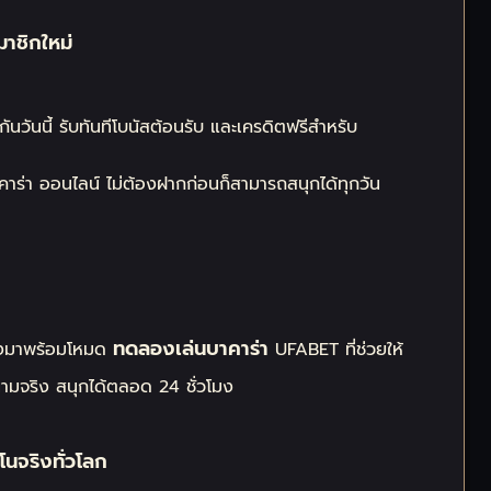
มาชิกใหม่
กันวันนี้ รับทันทีโบนัสต้อนรับ และเครดิตฟรีสำหรับ
าร่า
ออนไลน์ ไม่ต้องฝากก่อนก็สามารถสนุกได้ทุกวัน
ทดลองเล่นบาคาร่า
บตรงมาพร้อมโหมด
UFABET
ที่ช่วยให้
ามจริง
สนุกได้ตลอด
24
ชั่วโมง
นจริงทั่วโลก