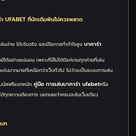
่า UFABET ที่นักเดิมพันไม่ควรพลาด
บาคาร่า
ี่เล่นง่าย ได้เงินจริง และมีโอกาสทำกำไรสูง
้อย่างแน่นอน เพราะที่นี่ไม่ได้มีแค่เกมทุกค่ายที่เล่น
ดเด่นมากมายที่เหนือกว่าเว็บทั่วไป ไม่ว่าจะเป็นระบบการเล่น
คู่มือ การเล่นบาคาร่า ufabet
โบนัสฟรีแจกหนัก
หรือ
ล่นได้ทุกความต้องการ บอกเลยว่าครบจบในเว็บเดียว
าเบท