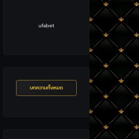
ufabet
บทความทั้งหมด