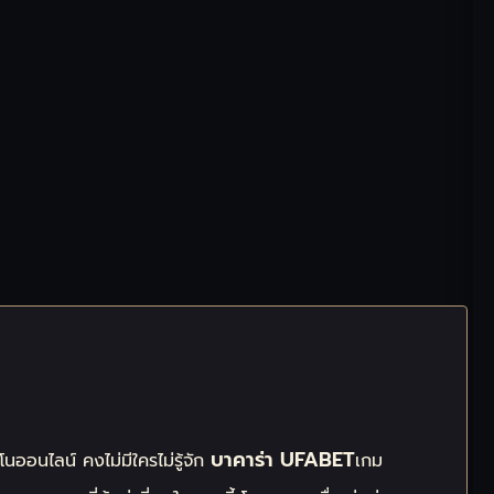
บาคาร่า UFABET
ออนไลน์ คงไม่มีใครไม่รู้จัก
เกม