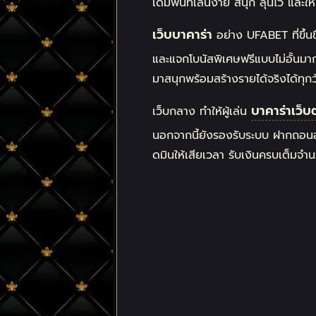
เดิมพันที่เล่นง่าย สนุก ลุ้นไว และใ
เว็บบาคาร่า
อย่าง
UFABET
ที่ข
และแจกโบนัสพิเศษฟรีแบบไม่อั้นมากมา
มาสนุกพร้อมสร้างรายได้จริงได้ทุกว
บาคาร่าเว็
เว็บกลาง ทำให้ผู้เล่น
นอกจากนี้ยังรองรับระบบ ฝากถอนออโต้
ดมินให้เสียเวลา รับเงินครบเต็มจ