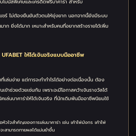
รับโบนัสพิเศษและเครดิตฟรีบาคาร่า สำหรับ
งแชร์ ไม่ต้องยืนยันตัวตนให้ยุ่งยาก
นอกจากนี้ยังมีระบบ
วนมาก ยิ่งได้มาก เหมาะสำหรับคนที่อยากสร้างรายได้เพิ่ม
า UFABET ให้ได้เงินจริงแบบมืออาชีพ
ที่เล่นง่าย แต่การจะทำกำไรได้อย่างต่อเนื่องนั้น ต้อง
เข้าช่วยด้วยเช่นกัน เพราะจะมีโอกาสคว้าเงินรางวัลได้
เล่นบาคาร่าให้ได้เงินจริง ที่นักเดิมพันมืออาชีพนิยมใช้
คือหัวใจสำคัญของการเล่นบาคาร่า เช่น เค้าไพ่มังกร เค้าไพ่
ะสามารถทายผลได้แม่นยำขึ้น