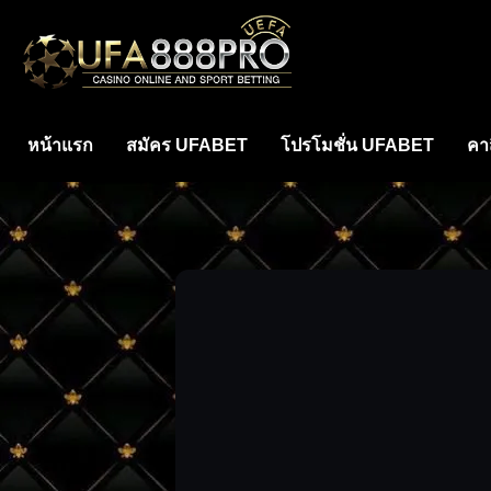
Skip
to
content
หน้าแรก
สมัคร UFABET
โปรโมชั่น UFABET
คา