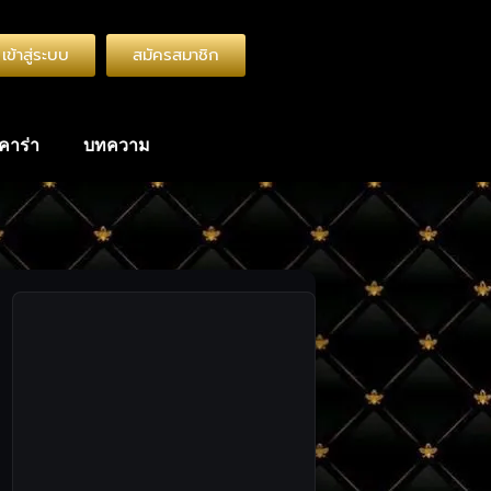
เข้าสู่ระบบ
สมัครสมาชิก
คาร่า
บทความ