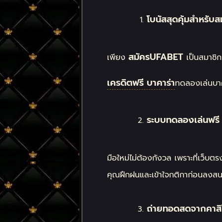
โบนัสสุดคุ้มสำหรับส
สมัคร
UFABET
เพียง
เป็นสมาชิก
เครดิตฟรี บาคาร่า
ทดลองเล่นบาค
ระบบทดลองเล่นฟรี
มือใหม่ไม่ต้องกังวล เพราะที่เว็
คุณฝึกฝนและเข้าใจกติกาก่อนลงสน
ถ่ายทอดสดจากคาสิโ