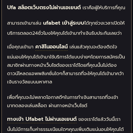
Ufa สล็อตเว็บตรงไม่ผ่านเอเยนต์
เราคือผู้ให้บริการที่คุณ
ufabet เข้าสู่ระบบ
สามารถเข้ามาเล่น
ได้ทุกช่วงเวลาเปิดให้
บริการตลอด24ชั่วโมงให้คุณได้เข้ามาทำเงินรับประกันเลยว่า
คาสิโนออนไลน์
เมื่อคุณเข้ามา
เล่นแล้วคุณจะต้องติดใจ
แน่นอนให้คุณได้เข้ามาใช้บริการได้แบบง่ายๆโดยการสมัครเป็น
สมาชิกผ่านทางหน้าเว็บไซต์ของเราได้โดยที่คุณนั้นไม่ต้อง
ดาวน์โหลดแอพพลิเคชั่นใดๆก็สามารถที่จะให้คุณได้เข้ามาคว้า
เงินรางวัลแบบมหาศาล
เพื่อที่คุณจะไม่พลาดโอกาสดีๆในการทำเงินสามารถที่จะเข้า
มาทดลองเล่นสล็อต ผ่านทางหน้าเว็บไซต์
ทางเข้า Ufabet ไม่ผ่านเอเยนต์
ของเราได้แล้ววันนี้เรา
นั้นไม่มีการเก็บค่าธรรมเนียมใดๆคุณเพิ่มเติมแน่นอนให้คุณได้