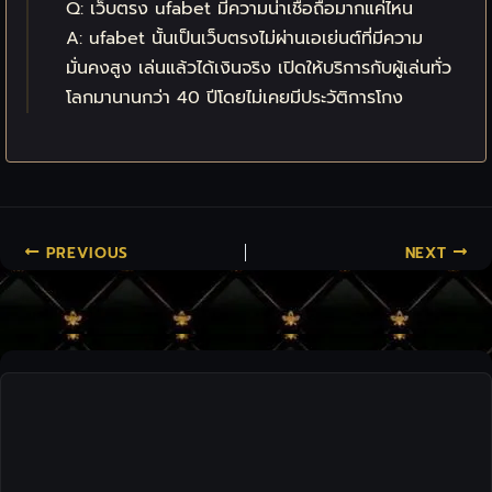
Q: เว็บตรง ufabet มีความน่าเชื่อถือมากแค่ไหน
A: ufabet นั้นเป็นเว็บตรงไม่ผ่านเอเย่นต์ที่มีความ
มั่นคงสูง เล่นแล้วได้เงินจริง เปิดให้บริการกับผู้เล่นทั่ว
โลกมานานกว่า 40 ปีโดยไม่เคยมีประวัติการโกง
PREVIOUS
NEXT