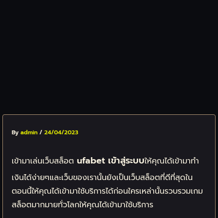
By
admin
/
24/04/2023
ufabet เข้าสู่ระบบ
เข้ามาเล่นเว็บสล็อต
ให้คุณได้เข้ามาทำ
เงินได้ง่ายๆและเว็บของเรานั้นยังเป็นเว็บสล็อตที่ดีที่สุดใน
ตอนนี้ให้คุณได้เข้ามาใช้บริการได้ก่อนใครเหล่านั้นรวบรวมเกม
สล็อตมากมายทั่วโลกให้คุณได้เข้ามาใช้บริการ