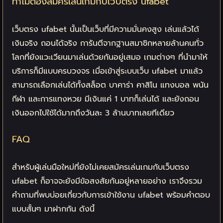
ทำไมต้องสมัครเล่นเกมกับเว็บตรง ufabet
เว็บตรง ufabet นั้นเป็นเว็บที่มีความมั่นคงสูง เล่นแล้วได้
เงินจริง ถอนได้จริง การันตีจากฐานสมาชิกหลายล้านคนทั่ว
โลกที่ยังแวะเวียนมาเล่นด้วยกันอยู่เสมอ เกมต่างๆ ที่นำมาให้
บริการก็มีแบบครบวงจร เมื่อเข้าสู่ระบบเว็บ ufabet มาแล้ว
สามารถเลือกเล่นได้ทั้งสล็อต บาคาร่า คาสิโน แทงบอล พนัน
กีฬา และการแทงหวย มีเงินแค่ 1 บาทก็เล่นได้ และยังถอน
เงินออกไปใช้ได้มากถึงวันละ 3 ล้านบาทเลยทีเดียว
FAQ
สำหรับผู้เล่นมือใหม่ที่ยังไม่เคยสมัครเล่นเกมกับเว็บตรง
ufabet ก็อาจจะยังมีข้อสงสัยกันอยู่หลายอย่าง เราจึงรวม
คำถามที่พบบ่อยเกี่ยวกับการเข้าใช้งาน ufabet พร้อมคำตอบ
แบบสั้นๆ มาฝากกัน ดังนี้