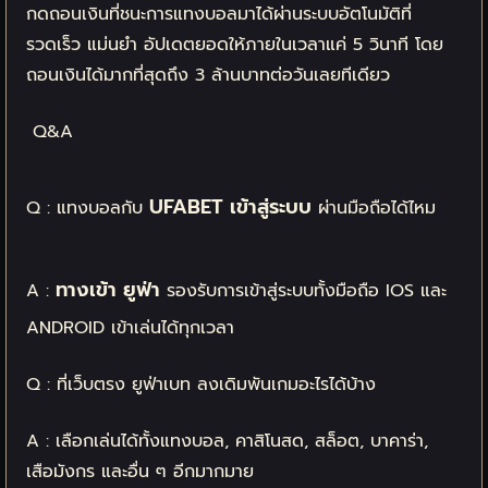
กดถอนเงินที่ชนะการแทงบอลมาได้ผ่านระบบอัตโนมัติที่
รวดเร็ว แม่นยำ อัปเดตยอดให้ภายในเวลาแค่ 5 วินาที โดย
ถอนเงินได้มากที่สุดถึง 3 ล้านบาทต่อวันเลยทีเดียว
Q&A
UFABET
เข้าสู่ระบบ
Q :
แทงบอลกับ
ผ่านมือถือได้ไหม
ทางเข้า ยูฟ่า
A :
รองรับการเข้าสู่ระบบทั้งมือถือ
IOS
และ
ANDROID
เข้าเล่นได้ทุกเวลา
Q :
ที่เว็บตรง ยูฟ่าเบท ลงเดิมพันเกมอะไรได้บ้าง
A :
เลือกเล่นได้ทั้งแทงบอล, คาสิโนสด, สล็อต, บาคาร่า,
เสือมังกร และอื่น ๆ อีกมากมาย