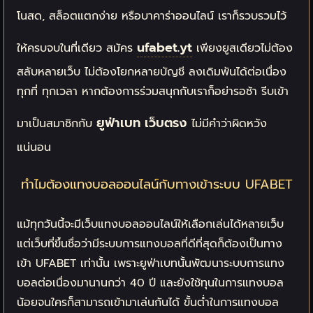
โนสด, สล็อตแตกง่าย หรือบาคาร่าออนไลน์ เราก็รวบรวมไว้
ufabet.yt
ให้ครบจบในที่เดียว สมัคร
เพียงยูสเดียวไม่ต้อง
สลับหลายเว็บ ไม่ต้องโยกหลายบัญชี ลงเดิมพันได้ต่อเนื่อง
ทุกที่ ทุกเวลา หากต้องการร่วมสนุกกับเราก็อย่ารอช้า รีบเข้า
ยูฟ่าเบท เว็บตรง
มาเป็นสมาชิกกับ
ไม่มีคำว่าผิดหวัง
แน่นอน
ทำไมต้องแทงบอลออนไลน์กับทางเข้าระบบ UFABET
แม้ทุกวันนี้จะมีเว็บแทงบอลออนไลน์ให้เลือกเล่นได้หลายเว็บ
แต่เว็บที่ขึ้นชื่อว่ามีระบบการแทงบอลที่ดีที่สุดก็ต้องเป็นทาง
เข้า UFABET เท่านั้น เพราะยูฟ่าเบทนั้นพัฒนาระบบการแทง
บอลต่อเนื่องมานานกว่า 40 ปี และยังใช้ทุนในการแทงบอล
น้อยจนใครก็สามารถเข้ามาเล่นกันได้ ขั้นต่ำในการแทงบอล