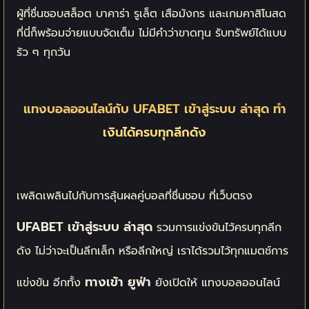
ผู้ที่ชื่นชอบสล็อต บาคาร่า รูเล็ต เสือมังกร และเกมคาสิโนสด
ที่นี่ก็พร้อมจ่ายแบบจัดเต็ม ไม่มีคำว่าขาดทุน รับทรัพย์ได้แบบ
รัว ๆ ทุกวัน
แทงบอลออนไลน์กับ
UFABET
เข้าสู่ระบบ ล่าสุด
ทำ
เงินได้ครบทุกลีกดัง
เพลิดเพลินไปกับการลุ้นผลคู่บอลที่ชื่นชอบ ที่เว็บตรง
UFABET
เข้าสู่ระบบ ล่าสุด
รวมการแข่งขันไว้ครบทุกลีก
ดัง ไม่ว่าจะเป็นลีกเล็ก หรือลีกใหญ่ เราได้รวมไว้ทุกแมตช์การ
ทางเข้า ยูฟ่า
แข่งขัน อีกทั้ง
ยังเปิดให้
แทงบอลออนไลน์