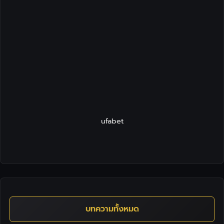
ufabet
บทความทั้งหมด