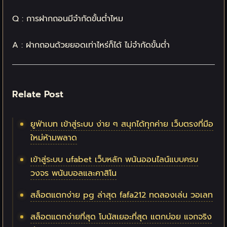
Q :
การฝากถอนมีจำกัดขั้นต่ำไหม
A :
ฝากถอนด้วยยอดเท่าไหร่ก็ได้ ไม่จำกัดขั้นต่ำ
Relate Post
ยูฟ่าเบท เข้าสู่ระบบ ง่าย ๆ สนุกได้ทุกค่าย เว็บตรงที่มือ
ใหม่ห้ามพลาด
เข้าสู่ระบบ ufabet เว็บหลัก พนันออนไลน์แบบครบ
วงจร พนันบอลและคาสิโน
สล็อตแตกง่าย pg ล่าสุด fafa212 ทดลองเล่น วอเลท
สล็อตแตกง่ายที่สุด โบนัสเยอะที่สุด แตกบ่อย แจกจริง