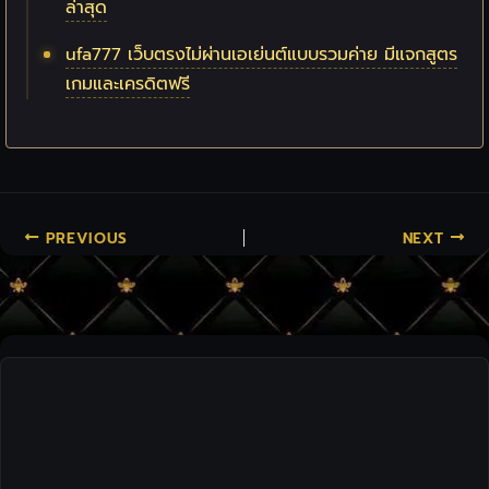
ล่าสุด
ufa777 เว็บตรงไม่ผ่านเอเย่นต์แบบรวมค่าย มีแจกสูตร
เกมและเครดิตฟรี
PREVIOUS
NEXT