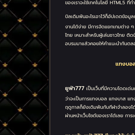
ของเราจะใช้เทคโนโลยี HTML5 ที่ทำให
บิลเดิมพันอะไรเอาไว้ก็อัปเดตข้อมู
งานได้ง่าย มีการจัดแยกเกมต่าง ๆ
ไทย เหมาะสำหรับผู้เล่นชาวไทย ติดข
อบรมมาแล้วคอยให้คำแนะนำกันตลอด
แทงบอลก
ยูฟ่า777
เป็นเว็บที่มีความโดดเด่น
ว่าจะเป็นการแทงบอล แทงบาส แทงม
ฤดูกาลก็ยังเดิมพันกับกีฬาจำลองได
ผ่านหน้าเว็บไซต์ของเราได้เลย การเ