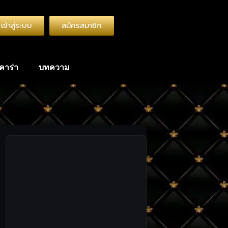
เข้าสู่ระบบ
สมัครสมาชิก
คาร่า
บทความ