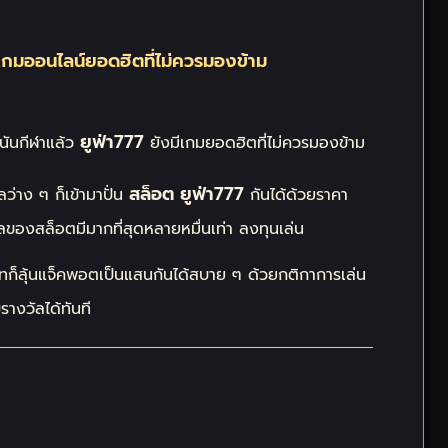
เกมออนไลน์ยอดฮิตที่ไม่ควรมองข้าม
ยูฟ่า777
ันกีฬาแล้ว
ยังมีเกมยอดฮิตที่ไม่ควรมองข้าม
สล็อต ยูฟ่า777
่าง ๆ ก็เข้ามาปั่น
กันได้ด้วยราคา
ัลของสล็อตมีมากที่สุดหลายหมื่นเท่า ลงทุนเล่น
บาทก็ลุ้นแจ็คพอตเป็นแสนกันได้สบาย ๆ ด้วยกติกาการเล่น
บรางวัลได้ทันที