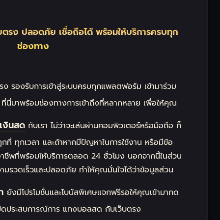
ตรง ปลอดภัย เชื่อถือได้ พร้อมให้บริการครบทุก
ช่องทาง
ตรง รองรับการเข้าสู่ระบบครบทุกแพลตฟอร์ม เข้ามาร่วม
ี่นี่มาพร้อมช่องทางการเข้าถึงที่หลากหลาย เพื่อให้คุณ
เงินสด
กับเรา
ไม่ว่าจะเล่นผ่านคอมพิวเตอร์หรือมือถือ ก็
ทุกที่ ทุกเวลา และถ้าหากมีปัญหาในการใช้งาน หรือมีข้อ
าชีพที่พร้อมให้บริการตลอด 24 ชั่วโมง นอกจากนี้ในส่วน
รวดเร็วและปลอดภัย ทำให้คุณมั่นใจได้ว่าข้อมูลส่วน
่า
ยังมีโปรโมชั่นและโบนัสพิเศษแจกฟรีรอให้คุณเข้ามากด
มาเปิดประสบการณ์การ แทงบอลสด กับเว็บตรง