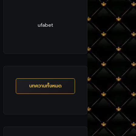
ufabet
บทความทั้งหมด