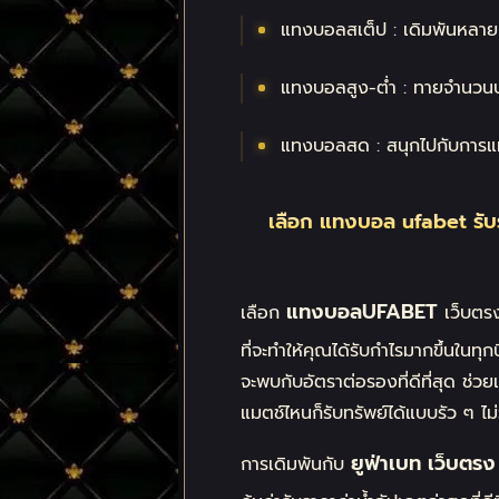
แทงบอลสเต็ป : เดิมพันหลายค
แทงบอลสูง-ต่ำ : ทายจำนวนปร
แทงบอลสด : สนุกไปกับการแท
เลือก แทงบอล ufabet รับรา
แทงบอล
UFABET
เลือก
เว็บตร
ที่จะทำให้คุณได้รับกำไรมากขึ้นในท
จะพบกับอัตราต่อรองที่ดีที่สุด ช่ว
แมตช์ไหนก็รับทรัพย์ได้แบบรัว ๆ ไม
ยูฟ่าเบท เว็บตรง
การเดิมพันกับ