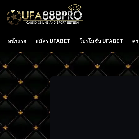
Skip
to
content
หน้าแรก
สมัคร UFABET
โปรโมชั่น UFABET
คา