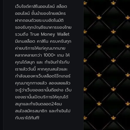
เว็บไซต์คาสิโนออนไลน์ สล็อต
ออนไลน์ ชั้นนำของไทยสมัคร
ฝากถอนด้วยระบบอัตโนมัติ
รองรับทุกบัญชีธนาคารของไทย
รวมถึง True Money Wallet
มีเกมสล็อต คาสิโน ครบครันทุก
ค่ายบริการให้แก่คุณมากมาย
หลากหลายกว่า 1000+ เกม ให้
คุณได้สนุก และ ทำเงินกำไรกับ
เราแล้ววันนี้ หากคุณสนใจและ
กำลังมองหาเว็บสล็อตโจ๊กเกอร์
คุณมาถูกทางแล้ว ลองเลยแล้ว
จะรู้ว่าเว็บของเรานั้นดีอย่าง เว็บ
ของเรานั้นเปิดบริการให้คุณได้
สนุกและทำเงินตลอด24ชม
สนใจสมัครสมาชิก และทำเงินไป
กับเราได้ทันที!