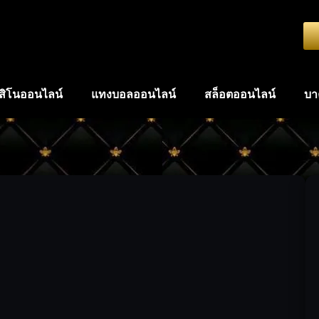
สิโนออนไลน์
แทงบอลออนไลน์
สล็อตออนไลน์
บา