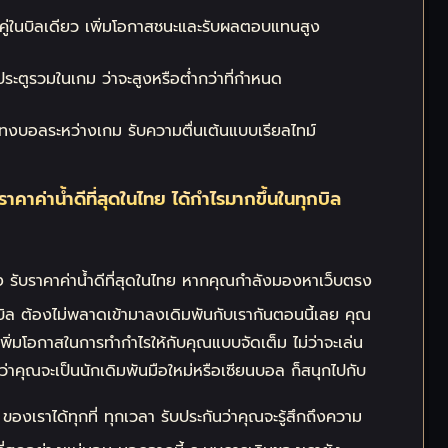
ู่ในบิลเดียว เพิ่มโอกาสชนะและรับผลตอบแทนสูง
ะตูรวมในเกม ว่าจะสูงหรือต่ำกว่าที่กำหนด
งบอลระหว่างเกม รับความตื่นเต้นแบบเรียลไทม์
คาค่าน้ำดีที่สุดในไทย ได้กำไรมากขึ้นในทุกบิล
ง รับราคาค่าน้ำดีที่สุดในไทย หากคุณกำลังมองหาเว็บตรง
ุกบิล ต้องไม่พลาดเข้ามาลงเดิมพันกับเรากันตอนนี้เลย
คุณ
ยเพิ่มโอกาสในการทำกำไรให้กับคุณแบบจัดเต็ม ไม่ว่าจะเล่น
่ว่าคุณจะเป็นนักเดิมพันมือใหม่หรือเซียนบอล ก็สนุกไปกับ
ของเราได้ทุกที่ ทุกเวลา รับประกันว่าคุณจะรู้สึกถึงความ