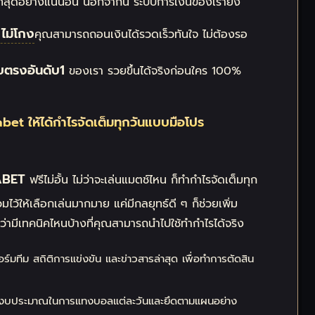
่ดีที่สุดอย่างแน่นอน นอกจากนี้ ระบบการเงินของเรายัง
ไม่โกง
คุณสามารถถอนเงินได้รวดเร็วทันใจ ไม่ต้องรอ
็บตรงอันดับ
1
ของเรา รวยขึ้นได้จริงก่อนใคร
100%
et ให้ได้กำไรจัดเต็มทุกวันแบบมือโปร
ABET
ฟรีไม่อั้น ไม่ว่าจะเล่นแมตช์ไหน ก็ทำกำไรจัดเต็มทุก
วมไว้ให้เลือกเล่นมากมาย แค่มีกลยุทธ์ดี ๆ ก็ช่วยเพิ่ม
ามีเทคนิคไหนบ้างที่คุณสามารถนำไปใช้ทำกำไรได้จริง
อร์มทีม สถิติการแข่งขัน และข่าวสารล่าสุด เพื่อทำการตัดสิน
งงบประมาณในการแทงบอลแต่ละวันและยึดตามแผนอย่าง