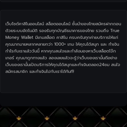
เว็บไซต์คาสิโนออนไลน์ สล็อตออนไลน์ ชั้นนำของไทยสมัครฝากถอน
ด้วยระบบอัตโนมัติ รองรับทุกบัญชีธนาคารของไทย รวมถึง True
Money Wallet มีเกมสล็อต คาสิโน ครบครันทุกค่ายบริการให้แก่
คุณมากมายหลากหลายกว่า 1000+ เกม ให้คุณได้สนุก และ ทำเงิน
กำไรกับเราแล้ววันนี้ หากคุณสนใจและกำลังมองหาเว็บสล็อตโจ๊ก
เกอร์ คุณมาถูกทางแล้ว ลองเลยแล้วจะรู้ว่าเว็บของเรานั้นดีอย่าง
เว็บของเรานั้นเปิดบริการให้คุณได้สนุกและทำเงินตลอด24ชม สนใจ
สมัครสมาชิก และทำเงินไปกับเราได้ทันที!