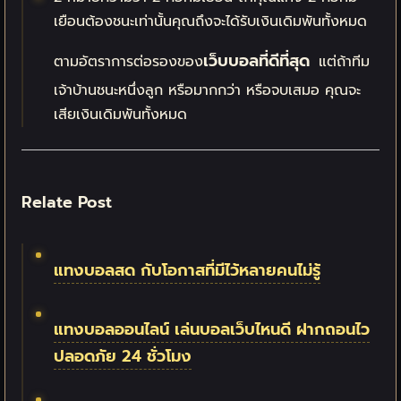
เยือนต้องชนะเท่านั้นคุณถึงจะได้รับเงินเดิมพันทั้งหมด
เว็บบอลที่ดีที่สุด
ตามอัตราการต่อรองของ
แต่ถ้าทีม
เจ้าบ้านชนะหนึ่งลูก หรือมากกว่า หรือจบเสมอ คุณจะ
เสียเงินเดิมพันทั้งหมด
Relate Post
แทงบอลสด กับโอกาสที่มีไว้หลายคนไม่รู้
แทงบอลออนไลน์ เล่นบอลเว็บไหนดี ฝากถอนไว
ปลอดภัย 24 ชั่วโมง