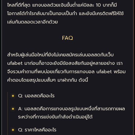
ไหลที่ดีที่สุด แทงบอลด้วยเงินขั้นต่ำแค่บิลละ 10 บาทก็มี
โอกาสได้กำไรกลับมาเป็นกอบเป็นกำ และยังมีเครดิตฟรีให้ใช้
เล่นกันตลอดเวลาอีกด้วย
FAQ
สำหรับผู้เล่นมือใหม่ที่ยังไม่เคยสมัครเล่นบอลสดกับเว็บ
ufabet มาก่อนก็อาจจะยังมีข้อสงสัยกันอยู่หลายอย่าง เรา
จึงรวมคำถามที่พบบ่อยเกี่ยวกับการแทงบอล ufabet พร้อม
คำตอบโดยสรุปแบบสั้นๆ มาฝากกัน ดังนี้
Q: บอลสดคืออะไร
A: บอลสดคือการแทงบอลรูปแบบหนึ่งที่สามรถทายผล
ระหว่างที่การแข่งขันกำลังดำเนินอยู่ได้
Q: ราคาไหลคืออะไร