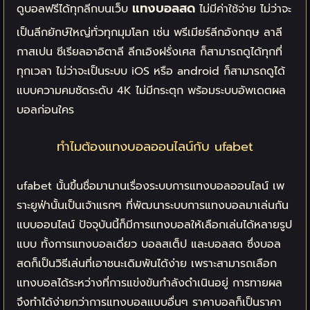
แทงบอลสด
ดูบอลฟรีได้ทุกลีกบนเว็บ
ไม่มีค่าใช้จ่าย ไม่ว่าจะ
เป็นลีกยักษ์ใหญ่ทั่วทุกมุมโลก เช่น พรีเมียร์ลีกอังกฤษ ลาลี
กาสเปน ซีเรียลอาอิตาลี ลีกเอิงฝรั่งเศส ก็สามารถดูได้ทุกที่
ทุกเวลา ไม่ว่าจะเป็นระบบ
iOS
หรือ
android
ก็สามารถดูได้
แบบความคมชัดระดับ 4
K
ไม่มีกระตุก พร้อมระบบอัพเดตผล
บอลก่อนใคร
ทำไมต้องแทงบอลออนไลน์กับ ufabet
ufabet นั้นขึ้นชื่อมานานเรื่องระบบการแทงบอลออนไลน์ เพ
ราะยูฟ่านั้นเป็นเจ้าแรกๆ ที่พัฒนาระบบการแทงบอลมาเล่นกัน
แบบออนไลน์ ปัจจุบันนี้ก็มีการแทงบอลให้เลือกเล่นได้หลายรูป
แบบ ทั้งการแทงบอลเดี่ยว บอลสเต็ป และบอลสด ซึ่งบอล
สดก็เป็นวิธีเล่นที่เอาชนะเดิมพันได้ง่าย เพราะสามารถเลือก
แทงบอลได้ระหว่างที่การแข่งขันกำลังดำเนินอยู่ การทายผล
จึงทำได้ง่ายกว่าการแทงบอลแบบอื่นๆ ราคาบอลก็เป็นราคา