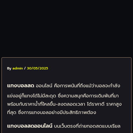
By
admin
/
30/05/2025
แทงบอลสด
ออนไลน์ คือการพนันที่ถึงแม้ว่าบอลจะกำลัง
แข่งอยู่ก็แทงได้ไม่มีสะดุด ซึ่งความสนุกคือการเดิมพันที่มา
พร้อมกับราคาน้ำที่ไหลขึ้น-ลงตลอดเวลา ได้ราคาดี ราคาสูง
ที่สุด ซึ่งการแทงบอลอย่างมีประสิทธิภาพต้อง
แทงบอลสดออนไลน์
บนเว็บตรงที่ถ่ายทอดสดแบบเรียล