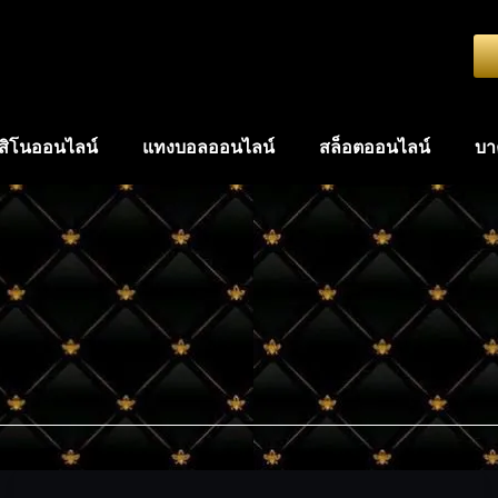
สิโนออนไลน์
แทงบอลออนไลน์
สล็อตออนไลน์
บา