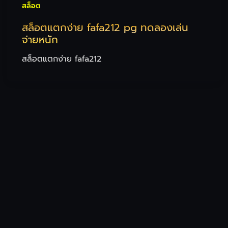
สล็อต
สล็อตแตกง่าย fafa212 pg ทดลองเล่น
จ่ายหนัก
สล็อตแตกง่าย fafa212