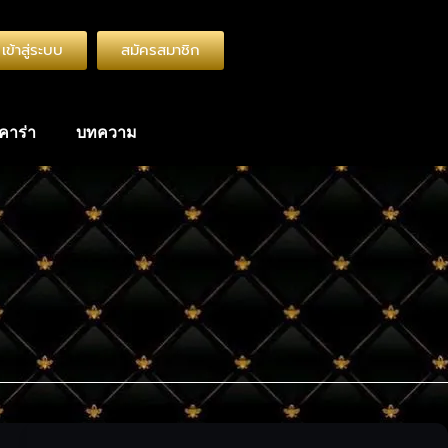
เข้าสู่ระบบ
สมัครสมาชิก
คาร่า
บทความ