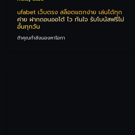
ufabet เว็บตรง สล็อตแตกง่าย เล่นได้ทุก
ค่าย ฝากถอนออโต้ ไว ทันใจ รับโบนัสฟรีไม่
อั้นทุกวัน
ถ้าคุณกำลังมองหาโอกา