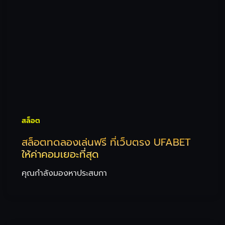
สล็อต
สล็อตทดลองเล่นฟรี ที่เว็บตรง UFABET
ให้ค่าคอมเยอะที่สุด
คุณกำลังมองหาประสบกา