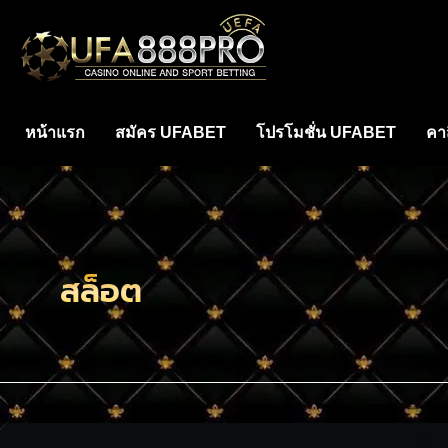
Skip
to
content
หน้าแรก
สมัคร UFABET
โปรโมชั่น UFABET
คา
สล็อต