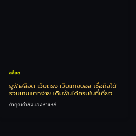
สล็อต
ยูฟ่าสล็อต เว็บตรง เว็บแทงบอล เชื่อถือได้
รวมเกมแตกง่าย เดิมพันได้ครบในที่เดียว
ถ้าคุณกำลังมองหาแหล่