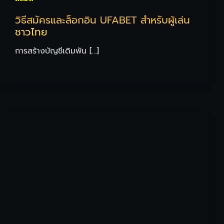
วิธีสมัครและล็อกอิน UFABET สำหรับผู้เล่น
ชาวไทย
การสร้างบัญชีเดิมพัน […]