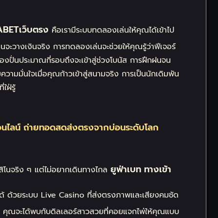
ABET
เว็บตรง
คือเรามีระบบทดลองเล่นให้คุณได้เข้าไป
จะวางเงินจริง การทดลองเล่นจะช่วยให้คุณรู้ว่าฟีเจอร์
้องปั่นประมาณกี่รอบถึงจะเข้าสู่ช่วงโบนัส การฝึกฝนจน
ามมั่นใจเมื่อคุณก้าวเข้าสู่สนามจริง การเป็นนักเดิมพัน
ใฝ่รู้
อนไลน์ ถ่ายทอดสดส่งตรงจากบ่อนระดับโลก
ยูฟ่าเบท ทางเข้า
สิโนจริง ๆ แต่ไม่อยากเดินทางไกล
ได้ ด้วยระบบ
Live Casino
ที่ส่งตรงภาพและเสียงคมชัด
ศ คุณจะได้พบกับดิลเลอร์สาวสวยที่คอยแจกไพ่ให้คุณแบบ