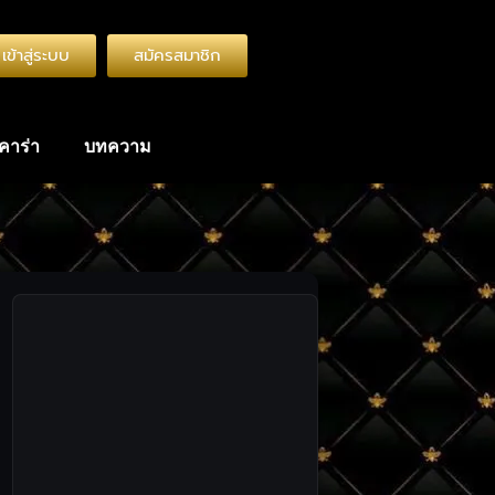
เข้าสู่ระบบ
สมัครสมาชิก
คาร่า
บทความ