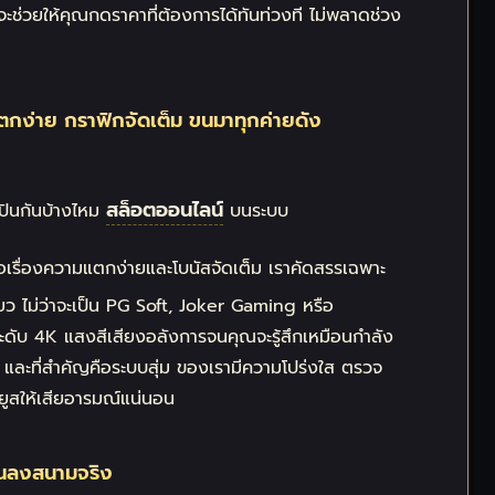
จะช่วยให้คุณกดราคาที่ต้องการได้ทันท่วงที ไม่พลาดช่วง
แตกง่าย กราฟิกจัดเต็ม ขนมาทุกค่ายดัง
สล็อตออนไลน์
ปินกันบ้างไหม
บนระบบ
ชื่อเรื่องความแตกง่ายและโบนัสจัดเต็ม เราคัดสรรเฉพาะ
ยว ไม่ว่าจะเป็น
PG Soft, Joker Gaming
หรือ
ะดับ
4K
แสงสีเสียงอลังการจนคุณจะรู้สึกเหมือนกำลัง
และที่สำคัญคือระบบสุ่ม ของเรามีความโปร่งใส ตรวจ
ยูสให้เสียอารมณ์แน่นอน
อนลงสนามจริง