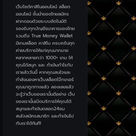
เว็บไซต์คาสิโนออนไลน์ สล็อต
ออนไลน์ ชั้นนำของไทยสมัคร
ฝากถอนด้วยระบบอัตโนมัติ
รองรับทุกบัญชีธนาคารของไทย
รวมถึง True Money Wallet
มีเกมสล็อต คาสิโน ครบครันทุก
ค่ายบริการให้แก่คุณมากมาย
หลากหลายกว่า 1000+ เกม ให้
คุณได้สนุก และ ทำเงินกำไรกับ
เราแล้ววันนี้ หากคุณสนใจและ
กำลังมองหาเว็บสล็อตโจ๊กเกอร์
คุณมาถูกทางแล้ว ลองเลยแล้ว
จะรู้ว่าเว็บของเรานั้นดีอย่าง เว็บ
ของเรานั้นเปิดบริการให้คุณได้
สนุกและทำเงินตลอด24ชม
สนใจสมัครสมาชิก และทำเงินไป
กับเราได้ทันที!