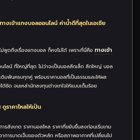
 ทางเข้า
แทงบอลออนไลน์ ค่าน้ำดีที่สุดในเอเชีย
ทางเข้า
ไม่พูดถึงเรื่องแทงบอล ก็คงไม่ได้ เพราะที่นี่คือ
น์ ที่ใหญ่ที่สุด ไม่ว่าจะเป็นบอลลีกเล็ก ลีกใหญ่ บอล
เดิมพันครบทุกคู่ พร้อมราคาบอลที่เป็นธรรมและให้ผล
นได้ชัด จนเหล่านักลงทุนต่างเทใจให้แบบเต็มร้อย
 ดูราคาไหลให้เป็น
การสังเกต ราคาบอลไหล
ราคาที่ขยับขึ้นลงก่อนเริ่มเกม
วอาการบาดเจ็บของตัวหลัก หรือสภาพอากาศที่เปลี่ยนไป