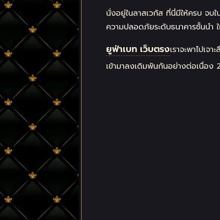
นั่งอยู่ในลาสเวกัส ที่นี่มีให้ครบ จ
ความปลอดภัยระดับธนาคารชั้นนำ ให้
ยูฟ่าเบท เว็บตรง
เราจะพาไปเจาะลึ
เข้ามาลงเดิมพันกันอย่างต่อเนื่อง 2