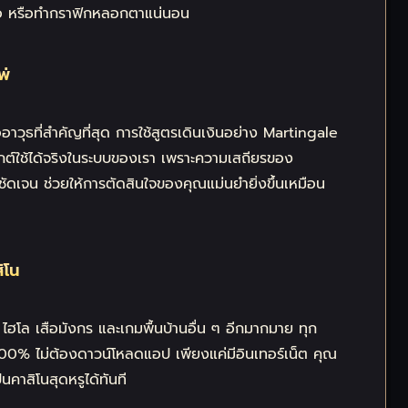
ดต่อ หรือทำกราฟิกหลอกตาแน่นอน
พ่
อาวุธที่สำคัญที่สุด การใช้สูตรเดินเงินอย่าง
Martingale
ต์ใช้ได้จริงในระบบของเรา เพราะความเสถียรของ
ัดเจน ช่วยให้การตัดสินใจของคุณแม่นยำยิ่งขึ้นเหมือน
ิโน
 ไฮโล เสือมังกร และเกมพื้นบ้านอื่น ๆ อีกมากมาย ทุก
100%
ไม่ต้องดาวน์โหลดแอป เพียงแค่มีอินเทอร์เน็ต คุณ
คาสิโนสุดหรูได้ทันที