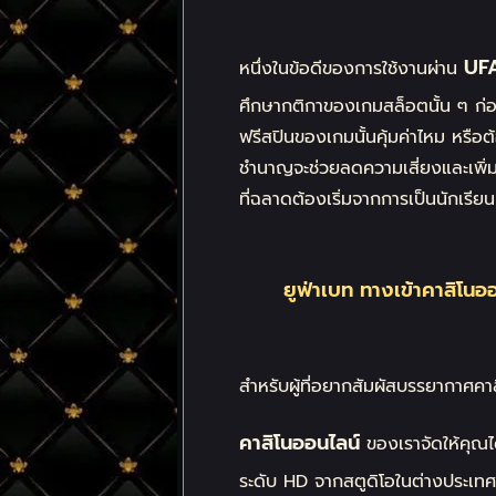
UF
หนึ่งในข้อดีของการใช้งานผ่าน
ศึกษากติกาของเกมสล็อตนั้น ๆ ก่อน
ฟรีสปินของเกมนั้นคุ้มค่าไหม หรือต
ชำนาญจะช่วยลดความเสี่ยงและเพิ่มคว
ที่ฉลาดต้องเริ่มจากการเป็นนักเรียนที่
ยูฟ่าเบท ทางเข้า
คาสิโนอ
สำหรับผู้ที่อยากสัมผัสบรรยากาศคา
คาสิโนออนไลน์
ของเราจัดให้คุณ
ระดับ
HD
จากสตูดิโอในต่างประเท