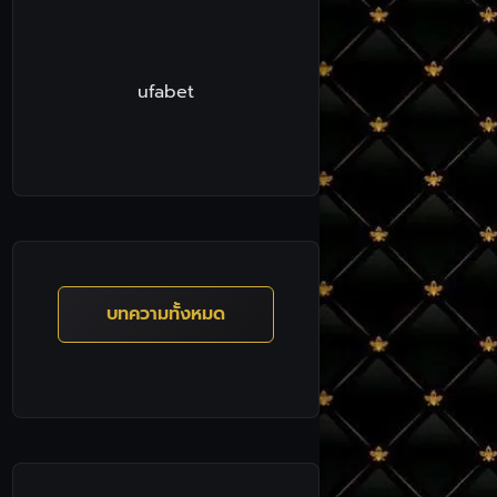
ufabet
บทความทั้งหมด