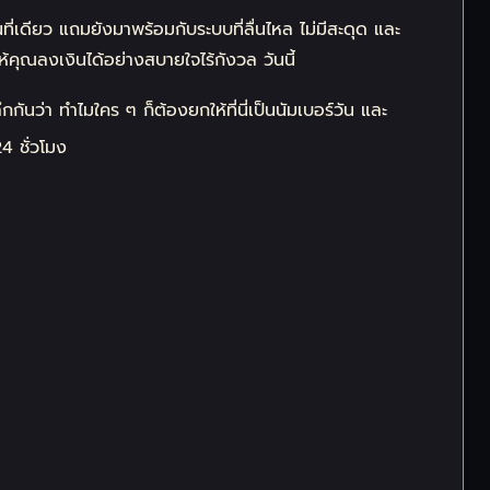
บในที่เดียว แถมยังมาพร้อมกับระบบที่ลื่นไหล ไม่มีสะดุด และ
คุณลงเงินได้อย่างสบายใจไร้กังวล วันนี้
กกันว่า ทำไมใคร ๆ ก็ต้องยกให้ที่นี่เป็นนัมเบอร์วัน และ
4 ชั่วโมง