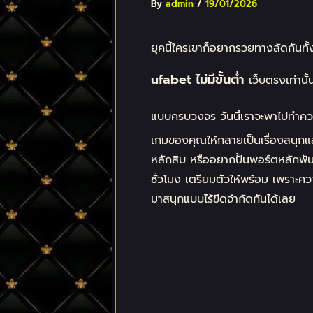
By
admin
/
19/01/2026
ยุคนี้ใครเขาก็อยากรวยทางลัดกันทั้ง
ufabet
ไม่มีขั้นต่ำ
เว็บตรงเท่านั้
แบบครบวงจร วันนี้เราจะพาไปทำควา
เกมของคุณให้กลายเป็นเรื่องสนุกและ
หลักสิบ หรืออยากปั้นพอร์ตหลักพัน 
ชั่วโมง เตรียมตัวให้พร้อม เพราะคว
มาสนุกแบบไร้ขีดจำกัดกันได้เลย