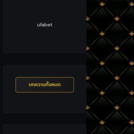
ufabet
บทความทั้งหมด