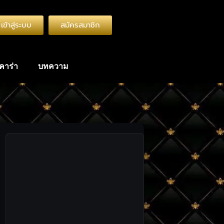
เข้าสู่ระบบ
สมัครสมาชิก
คาร่า
บทความ