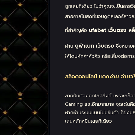
ถูกเลยทีเดียว ไม่ว่าคุณจะเป็นสายว
สายคาสิโนสดที่ชอบดูดีลเลอร์สาวสว
ufabet
เว็บตรง สล
ที่สำคัญคือ
ยูฟ่าเบท เว็บตรง
ผ่าน
ซึ่งหมายค
ให้โดนหักค่าหัวคิว หรือเสี่ยงต่อ
สล็อตออนไลน์ แตกง่าย จ่ายจ
สายปั่นต้องกดไลก์สิ่งนี้ เพราะสล็อต
Gaming
และอีกมากมาย จุดเด่นคือ
ฝากผ่านระบบแบบไม่มีขั้นต่ำ ก็ยังมี
เล่นหลักหมื่นเลยทีเดียว