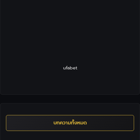
ufabet
บทความทั้งหมด