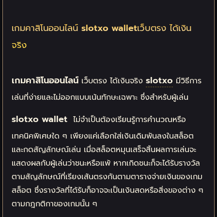
เกมคาสิโนออนไลน์
slotxo wallet
เว็บตรง ได้เงิน
จริง
เกมคาสิโนออนไลน์
slotxo
เว็บตรง ได้เงินจริง
มีวิธีการ
เล่นที่ง่ายและไม่ออกแบบเน้นทักษะเฉพาะ ซึ่งสำหรับผู้เล่น
slotxo wallet
ไม่จำเป็นต้องเรียนรู้การคำนวณหรือ
เทคนิคพิเศษใด ๆ เพียงแค่เลือกใส่เงินเดิมพันลงในสล็อต
และกดสัญลักษณ์เล่น เมื่อสล็อตหมุนเสร็จสิ้นผลการเล่นจะ
แสดงผลกับผู้เล่นว่าชนะหรือแพ้ หากเกิดชนะก็จะได้รับรางวัล
ตามสัญลักษณ์ที่เรียงเส้นตรงกันตามตารางจ่ายเงินของเกม
สล็อต ซึ่งรางวัลที่ได้รับก็อาจจะเป็นเงินสดหรือสิ่งของต่าง ๆ
ตามกฎกติกาของเกมนั้น ๆ