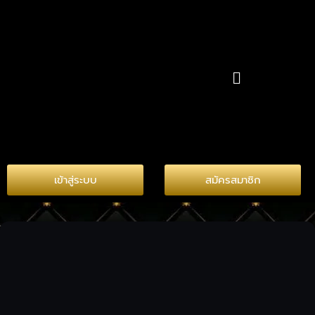
Skip
to
content
เมนู
เข้าสู่ระบบ
สมัครสมาชิก