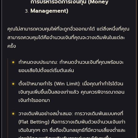
การบริหารจัดการเงินทุน (Money
Management)
คุณไม่สามารถควบคุมไพ่ที่จะถูกจั่วออกมาได้ แต่สิ่งหนึ่งที่คุณ
สามารถควบคุมได้คือจำนวนเงินที่คุณจะวางเดิมพันในแต่ละ
ครั้ง
กำหนดงบประมาณ: กำหนดจำนวนเงินที่คุณพร้อมจะ
ยอมเสียไปตั้งแต่เริ่มต้นเล่น
ตั้งเป้าหมายกำไร (Win Limit): เมื่อคุณทำกำไรได้จน
เงินทุนเพิ่มขึ้นเป็นสองเท่าแล้ว คุณควรพิจารณาถอน
เงินกำไรออกมา
วางเดิมพันอย่างสม่ำเสมอ: การวางเดิมพันแบบคงที่
(Flat Betting) คือการวางเดิมพันด้วยจำนวนเงินเท่า
เดิมในทุกๆ ตา ซึ่งถือเป็นกลยุทธ์ที่มีความเสี่ยงต่ำและ