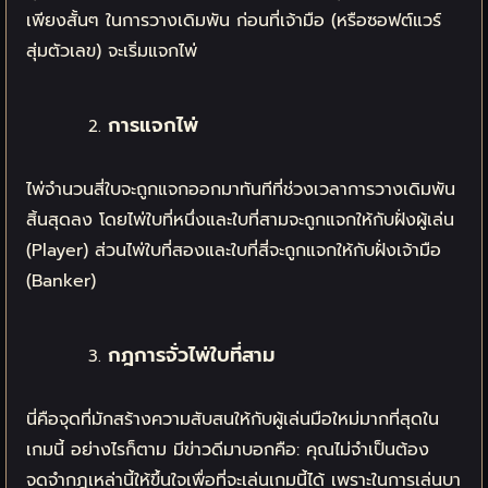
เพียงสั้นๆ ในการวางเดิมพัน ก่อนที่เจ้ามือ (หรือซอฟต์แวร์
สุ่มตัวเลข) จะเริ่มแจกไพ่
การแจกไพ่
ไพ่จำนวนสี่ใบจะถูกแจกออกมาทันทีที่ช่วงเวลาการวางเดิมพัน
สิ้นสุดลง โดยไพ่ใบที่หนึ่งและใบที่สามจะถูกแจกให้กับฝั่งผู้เล่น
(Player) ส่วนไพ่ใบที่สองและใบที่สี่จะถูกแจกให้กับฝั่งเจ้ามือ
(Banker)
กฎการจั่วไพ่ใบที่สาม
นี่คือจุดที่มักสร้างความสับสนให้กับผู้เล่นมือใหม่มากที่สุดใน
เกมนี้ อย่างไรก็ตาม มีข่าวดีมาบอกคือ: คุณไม่จำเป็นต้อง
จดจำกฎเหล่านี้ให้ขึ้นใจเพื่อที่จะเล่นเกมนี้ได้ เพราะในการเล่นบา