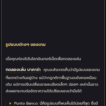
รูปแบบต่างๆ ของเกม
เมื่อคุณท่องไปในโลกอินเทอร์เน็ตเพื่อทดลองเล่น
ทดลองเล่่น บาคาร่า
คุณจะสังเกตเห็นว่ามีรูปแบบของเกม
ที่แตกต่างกันอยู่บ้าง แม้ว่ากฎกติกาพื้นฐานจะยังคงเหมือน
เดิม แต่การปรับเปลี่ยนรายละเอียดเล็กๆ น้อยๆ เหล่านั้นอาจ
ส่งผลกระทบต่ออัตราความได้เปรียบของเจ้ามือได้
Punto Banco: นี่คือรูปแบบที่พบเห็นได้บ่อยที่สุด ซึ่งมี