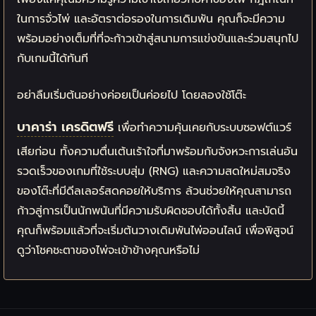
ในการจั่วไพ่ และอัตราต่อรองในการเดิมพัน คุณก็จะมีความ
พร้อมอย่างเต็มที่ที่จะก้าวเข้าสู่สนามการแข่งขันและร่วมสนุกไป
กับเกมนี้ได้ทันที
อย่าลืมเริ่มต้นอย่างค่อยเป็นค่อยไป โดยลองใช้โต๊ะ
บาคาร่า เครดิตฟรี
เพื่อทำความคุ้นเคยกับระบบซอฟต์แวร์
เสียก่อน ทั้งความตื่นเต้นเร้าใจที่มาพร้อมกับจังหวะการเล่นอัน
รวดเร็วของเกมที่ใช้ระบบสุ่ม (RNG) และความสดใหม่สมจริง
ของโต๊ะที่มีดีลเลอร์สดคอยให้บริการ ล้วนช่วยให้คุณสามารถ
ก้าวสู่การเป็นนักพนันที่มีความรับผิดชอบได้ทั้งสิ้น และบัดนี้
คุณก็พร้อมแล้วที่จะเริ่มต้นวางเดิมพันไพ่ออนไลน์ เพื่อพิสูจน์
ดูว่าโชคชะตาของไพ่จะเข้าข้างคุณหรือไม่