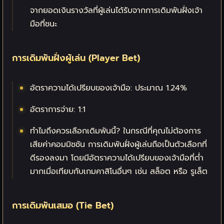
จากยอดเงินรางวัลที่ผู้เล่นได้รับจากการเดิมพันฝั่งเจ้า
มือที่ชนะ
การเดิมพันฝั่งผู้เล่น (Player Bet)
อัตราความได้เปรียบของเจ้ามือ: ประมาณ 1.24%
อัตราการจ่าย: 1:1
ทำไมถึงควรเลือกเดิมพันนี้? ในกรณีที่คุณไม่ต้องการ
เสียค่าคอมมิชชัน การเดิมพันฝั่งผู้เล่นถือเป็นตัวเลือกที่
ดีรองลงมา โดยมีอัตราความได้เปรียบของเจ้ามือที่ต่ำ
มากเมื่อเทียบกับเกมคาสิโนอื่นๆ เช่น สล็อต หรือ รูเล็ต
การเดิมพันเสมอ (Tie Bet)