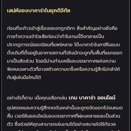
เสน่ห์ของบาคาร่าในยุคดิจิทัล
ก่อนที่จะก้าวเข้าสู่เรื่องของกฎกติกา สิ่งสำคัญอย่างยิ่งคือ
การทำความเข้าใจเสียก่อนว่าทำไมเกมนี้จึงกลายเป็น
ปรากฏการณ์ยอดนิยมที่แพร่หลาย โต๊ะบาคาร่าในคาสิโนแบบ
ดั้งเดิมที่ตั้งอยู่ในอาคารสถานที่จริงมักจะถูกกั้นพื้นที่แยกออก
มาเป็นสัดส่วน โดยมีม่านกำมะหยี่และบรรยากาศแห่งความ
พิเศษเฉพาะตัวที่อาจสร้างความเกร็งหรือความรู้สึกไม่กล้าให้
กับผู้เล่นมือใหม่ได้
เกม บาคาร่า ออนไลน์
อย่างไรก็ตาม เมื่อคุณเลือกเล่น
อุปสรรคและความรู้สึกกดดันเหล่านั้นจะถูกขจัดออกไปจนหมด
สิ้น เวอร์ชันออนไลน์มอบบรรยากาศที่ผ่อนคลายและเป็นส่วน
ตัว ซึ่งช่วยให้คุณสามารถเล่นเกมได้อย่างสบายใจไร้กังวล