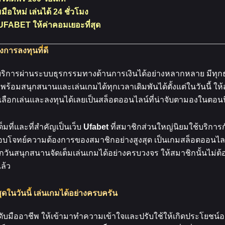
อใหม่ เล่นได้ 24 ชั่วโมง
 UFABET ให้ค่าคอมเยอะที่สุด
งการลงทุนที่ดี
ริการผ่านระบบธุรกรรมทางด้านการเงินได้อย่างหลากหลาย มีทุก
ังพร้อมสนุกสนานและเล่นเกมได้ทุกเวลาเดิมพันได้ตั้งแต่ในวันนี้ ให
เลือกเล่นและลงทุนได้เลยเป็นสล็อตออนไลน์ที่น่าจับตามองในตอนนี
มที่และที่สำคัญเป็นเว็บ
Ufabet
ที่สมาชิกส่วนใหญ่นิยมใช้บริการ
ตอบโจทย์ความต้องการของสมาชิกอย่างสูงสุด เป็นเกมสล็อตออนไลน์
ทุกวันสนุกสนานจัดเต็มเล่นเกมได้อย่างครบวงจร ให้สมาชิกนั้นไม่ต
ล้ว
สุดในวันนี้ เล่นเกมได้อย่างครบครัน
ับมืออาชีพ ให้เข้ามาทำความเข้าใจและปรับใช้ให้เกิดประโยชน์อย