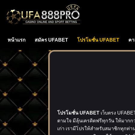
Skip
to
content
หน้าแรก
สมัคร UFABET
โปรโมชั่น UFABET
คา
โปรโมชั่น UFABET
เว็บตรง UFABET
ตามใจ มีลุ้นเครดิตฟรีทุกวัน ให้มากก
เก่า เรามีโปรให้สำหรับสมาชิกทุกท่าน