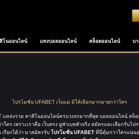
สิโนออนไลน์
แทงบอลออนไลน์
สล็อตออนไลน์
บา
โปรโมชั่น UFABET เว็บแม่ มีให้เลือกมากมายกว่าใคร
 แหล่งรวม คาสิโนออนไลน์ครบวงจรมากที่สุด บอลออนไลน์ สล็อต 
ว่าใคร เพราะเราคือ เว็บตรง ยูฟ่าเบทตัวจริง สมัครและเลือกรับโปรท
 เรียกได้ว่า มาสมัครรับ
โปรโมชั่น UFABET
ที่นี่คุ้มกว่าใครแ