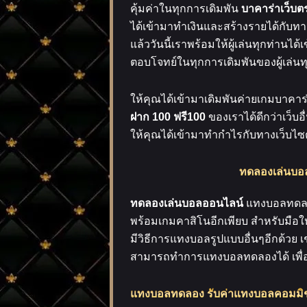
คุ้มค่าในทุกการเดิมพัน
บาคาร่าเว็บต
ได้เข้ามาทำเงินและสร้างรายได้กับทา
แล้ววันนี้เราพร้อมให้ผู้เล่นทุกท่านไ
ตอบโจทย์ในทุกการเดิมพันของผู้เล่นท
ให้คุณได้เข้ามาเดิมพันค่ายเกมบาคาร่
ฝาก 100 ฟรี100
ของเราได้ดีกว่าเว็บ
ให้คุณได้เข้ามาทำกำไรกับทางเว็บไซต
ทดลองเล่นบอ
ทดลองเล่นบอล
ออนไลน์
แทงบอลทดลอง
พร้อมเกมคาสิโนอีกเพียบ สำหรับมือให
มีวิธีการแทงบอลรูปแบบอื่นๆอีกด้วย 
สามารถทำการแทงบอลทดลองได้ เพื่อจะไ
แทงบอลทดลอง
รับค่าแทงบอลคอมมิชั