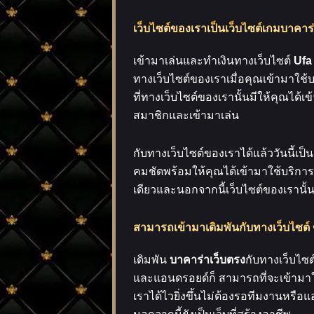
เว็บไซต์ของเราเป็นเว็บไซต์เกมบาคาร่
เข้ามาเล่นและทำเงินทางเว็บไซต์
Ufa
ทางเว็บไซต์ของเราเมื่อคุณเข้ามาใช
ที่ทางเว็บไซต์ของเรานั้นมีให้คุณได้
สมาชิกและเข้ามาเล่น
กับทางเว็บไซต์ของเราได้แล้ววันนี้เป็น
คมชัดพร้อมให้คุณได้เข้ามาใช้บริกา
เดียวและนอกจากนี้เว็บไซต์ของเรานั้น
สามารถเข้ามาเดิมพันกับทางเว็บไซต์ 
เดิมพัน
บาคาร่าเว็บตรง
กับทางเว็บไซ
และแอนดรอยด์ก็ สามารถที่จะเข้ามาใช
เราได้ไวยิ่งขึ้นไม่ต้องรอทีมงานหรือ