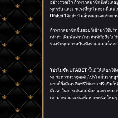
อย่างรวดเร็ว ถ้าหากสมาชิกยังลังเลอ
ทุกๆวัน และมาแรงที่สุดในตอนนี้เล่
Ufabet
ได้อย่างไม่อั้นทดลองแต่ละเก
ถ้าหากสมาชิกชื่นชอบก็เข้ามาใช้บริ
เท่าตัว เดิมพันผ่านโทรศัพท์มือถือไม่
รองรับทุกความบันเทิงรวมเกมสล็อตออน
โปรโมชั่น UFABET
นั้นมีให้เลือกใช
หมายความว่าจุดเด่นโปรโมชั่นจากยูฟ่
มากก็ยิ่งมีเครดิตฟรีใช้มาก ฟรีสปินก
มีเวลาในการเล่นเกมน้อย และระบบการทด
เข้ามาทดลองเล่นเพื่อหาเทคนิคใหม่ๆ 