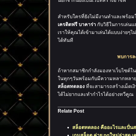
นอกจากนี้ยังเป็นเว็บที่สร้างอาชีพ
สำหรับใครที่ยังไม่มีงานทำและพร้อมใ
เครดิตฟรี บาคาร่า
กับวิธีในการเล่นแ
เราให้คุณได้เข้ามาเล่นได้แบบง่ายๆไม
ได้ทันที
พบการลงท
ถ้าหากสมาชิกกำลังมองหาเว็บไซต์ในการ
ในทุกๆวันพร้อมกับมีความหลากหลายโดดเ
สล็อตทดลอง
ที่จะสามารถสร้างเม็ดเงิ
ได้ไม่ยากและทำกำไรได้อย่างทวีคูณ
Relate Post
สล็อตทดลอง คืออะไรและปั่นสล
เกมสล็อต ค่าย pgใหม่ล่าสุด เ