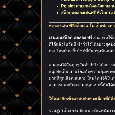
Pg slot ค่ายเกมโดนใจสายเกมมื
สล็อตทดลองเล่นฟรี ที่เว็บตรง
ทดลองเล่น พีจีสล็อต เดโม เป็นช่องทา
เล่นเกมสล็อต ทดลอง ฟรี
สามารถใช้บ
ดีได้แล้วในวันนี้ ทำกำไรได้อย่างสุดป
ตอบโจทย์บนเว็บไซต์ที่มีความทันสมัย
เล่นเกมได้ในทุกๆวันทำกำไรได้อย่างเต็
สนุกจัดเต็ม มาพร้อมกับความคุ้มค่า
มากที่สุดเลือกเล่นเกมใหม่ใหม่ได้ใน
สามารถพบกับความสนุกแบบนี้กันได้แ
ให้สมาชิกเข้ามาพบกับทางเลือกที่ดีที่
รวมสูตรเด็ดเคล็ดลับจากเซียนพนันระด