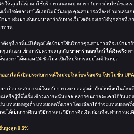
รง
ให้คุณได้เข้ามาใช้บริการเล่นเกมบาคาร่ากับทางเว็บไซต์ของเร
งเว็บไซต์ของเราได้แบบไม่มีวันหยุด คุณสามารถที่จะเข้ามาเล่นเ
ด้เข้ามา เดิมมาเล่นเกมบาคาร่ากับทางเว็บไซต์ของเราได้ทุกค่ายที่เร
ุกท่าน
าดังๆที่เรานั้นมีให้คุณได้เข้ามาใช้บริการคุณสามารถที่จะเข้ามาร
อื่นๆแน่นอน เข้ามารับความสนุกกับ
บาคาร่าออนไลน์ ได้เงินจริง
ทา
์ของเราได้ตลอด 24 ชั่วโมง เปิดให้บริการแบบไม่มีวันหยุด
ล
ออนไลน์
เปิดประสบการณ์
ใหม่จบในเว็บพร้อมรับ โปรโมชั่น UF
 เปิดประสบการณ์ใหม่กับการแทงบอลสูงต่ำ กับเว็บที่จบในเว็บเด
ม่หรือผู้ที่พึ่งเริ่มเข้าวงการพนันบอล หลายคนอาจจะเคยได้ยินแค
เช่น แทงบอลสูงต่ำ แทงบอลครึ่งเวลา โดยเลือกได้ว่าจะแทงบอลครึ
ด้เป็นการศึกษาวิธีการเล่น วิธีการคิดเงิน ก่อนที่จะทำการลงเดิ
่นสูงสุด
0.5%