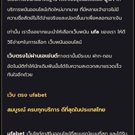
บริการพนันออนไลน์เกิดใหม่มากมาย ที่มีหลายเจ้าอาจไม่มี
ความซื่อสัตย์ไม่ได้จ่ายจริงและเปอดขึ้นมาเพื่อหลอกเอาเงิน
ufa
เท่านั้น เราจึงอยากแนะนำให้เลือกเว็บพนัน
ของเรา ให้ดี
วิธีง่ายๆในการเลือก เว็บพนันออนไลน์
เว็บตรงไม่ผ่านเอเย่นต์
ทางเรานั้นมีระบบ ฝาก-ถอน
อัตโนมัติทำให้นักเดิมพันนั้นได้รับความสะดวกสบายรวดเร็ว
ทันใจอีกด้วย
เว็บ ตรง ufabet
สมบูรณ์ ครบทุกบริการ ดีที่สุดในประเทสไทย
ufabet
เว็บไซต์คาสิโนออนไลน์ที่สมบูรณ์แบบที่สุด และได้รับ