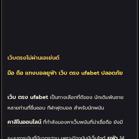
เว็บตรงไม่ผ่านเอเย่นต์
มือ ถือ แทงบอลยูฟ่า เว็บ ตรง ufabet ปลอดภัย
เว็บ ตรง ufabet
เป็นทางเลือกที่ดีของ นักเดิมพันชาย
หลายท่านที่ชื่นชอบ กีฬาฟุตบอล สำหรับนักพนัน
คาสิโนออนไลน์
ที่กำลังมองหาเว็บพนันที่น่าเชื่อถือ ยังมี
ยูฟ่า
ระบบการเงินที่มีมาตรฐาน เพราะปัจจุบันมีเว็บไซต์
ให้