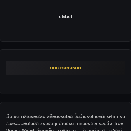
ufabet
บทความทั้งหมด
เว็บไซต์คาสิโนออนไลน์ สล็อตออนไลน์ ชั้นนำของไทยสมัครฝากถอน
ด้วยระบบอัตโนมัติ รองรับทุกบัญชีธนาคารของไทย รวมถึง True
Money Wallet มีเกมสล็อต คาสิโน ครบครันทุกค่ายบริการให้แก่