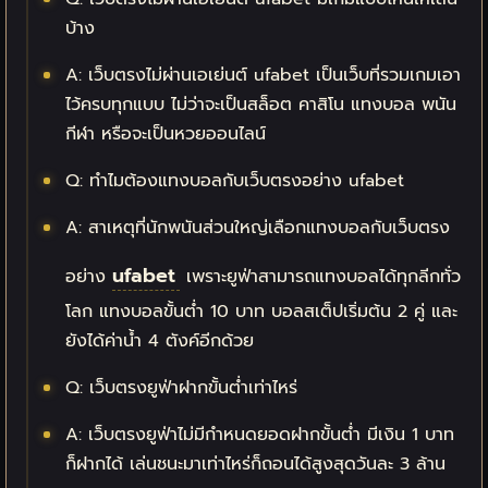
บ้าง
A: เว็บตรงไม่ผ่านเอเย่นต์ ufabet เป็นเว็บที่รวมเกมเอา
ไว้ครบทุกแบบ ไม่ว่าจะเป็นสล็อต คาสิโน แทงบอล พนัน
กีฬา หรือจะเป็นหวยออนไลน์
Q: ทำไมต้องแทงบอลกับเว็บตรงอย่าง ufabet
A: สาเหตุที่นักพนันส่วนใหญ่เลือกแทงบอลกับเว็บตรง
ufabet
อย่าง
เพราะยูฟ่าสามารถแทงบอลได้ทุกลีกทั่ว
โลก แทงบอลขั้นต่ำ 10 บาท บอลสเต็ปเริ่มต้น 2 คู่ และ
ยังได้ค่าน้ำ 4 ตังค์อีกด้วย
Q: เว็บตรงยูฟ่าฝากขั้นต่ำเท่าไหร่
A: เว็บตรงยูฟ่าไม่มีกำหนดยอดฝากขั้นต่ำ มีเงิน 1 บาท
ก็ฝากได้ เล่นชนะมาเท่าไหร่ก็ถอนได้สูงสุดวันละ 3 ล้าน