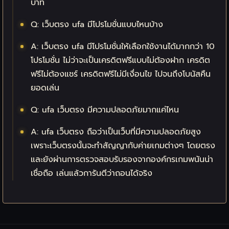
บาท
Q: เว็บตรง ufa มีโปรโมชั่นแบบไหนบ้าง
A: เว็บตรง ufa มีโปรโมชั่นให้เลือกใช้งานได้มากกว่า 10
โปรโมชั่น ไม่ว่าจะเป็นเครดิตฟรีแบบไม่ต้องฝาก เครดิต
ฟรีไม่ต้องแชร์ เครดิตฟรีไม่มีเงื่อนไข ไปจนถึงโบนัสคืน
ยอดเล่น
Q: ufa เว็บตรง มีความปลอดภัยมากแค่ไหน
A: ufa เว็บตรง ถือว่าเป็นเว็บที่มีความปลอดภัยสูง
เพราะเว็บตรงนั้นจะทำสัญญากับค่ายเกมต่างๆ โดยตรง
และยังผ่านการตรวจสอบรับรองจากองค์กรเกมพนันน่า
เชื่อถือ เล่นแล้วการันตีว่าถอนได้จริง