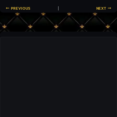
PREVIOUS
NEXT