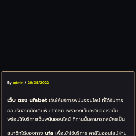
By
admin
/
26/08/2022
เว็บ ตรง ufabet
เว็บให้บริการพนันออนไลน์ ที่ได้รับการ
ยอมรับจากนักเดิมพันทั่วโลก เพราะางเว็บไซต์ของเรานั้น
พร้อมให้บริการเว็บพนันออนไลน์ ที่ท่านนั้นสามารถสมัครเป็น
ufa
สมาชิกได้ของทาง
เพื่อเข้าใช้บริการ คาสิโนออนไลน์ผ่าน