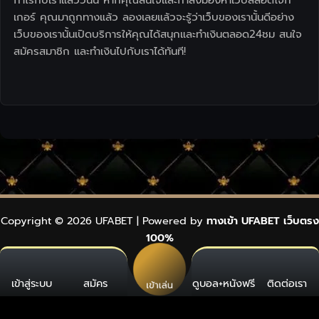
กำไรกับเราแล้ววันนี้ หากคุณสนใจและกำลังมองหาเว็บสล็อตโจ๊ก
เกอร์ คุณมาถูกทางแล้ว ลองเลยแล้วจะรู้ว่าเว็บของเรานั้นดีอย่าง
เว็บของเรานั้นเปิดบริการให้คุณได้สนุกและทำเงินตลอด24ชม สนใจ
สมัครสมาชิก และทำเงินไปกับเราได้ทันที!
Copyright © 2026 UFABET | Powered by
ทางเข้า UFABET เว็บตรง
100%
sitemap
เข้าสู่ระบบ
สมัคร
ดูบอล+หนังฟรี
ติดต่อเรา
เข้าเล่น