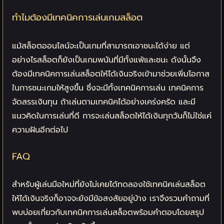
ทำไมต้องมีเทคนิคการเล่นเกมสล็อต
แม้สล็อตออนไลน์จะเป็นเกมที่สามารถเอาชนะได้ง่าย แต่
อย่างไรสล็อตก็ยังเป็นเกมพนันที่มีทั้งแพ้และชนะ ดังนั้นจึง
ต้องมีเทคนิคการเล่นสล็อตให้ได้เงินจริงเข้ามาช่วยเพิ่มโอกาส
ในการชนะเกมให้สูงขึ้น ซึ่งจะมีทั้งเทคนิคการเล่น เทคนิคการ
จัดสรรเงินทุน ถ้าเล่นตามเทคนิคได้อย่างเคร่งครัด และมี
แนวคิดในการเล่นที่ดี การจะเล่นสล็อตให้ได้เงินทุกวันก็ไม่ใช่แค่
ความฝันอีกต่อไป
FAQ
สำหรับผู้เล่นมือใหม่ที่ยังไม่เคยได้ทดลองใช้เทคนิคเล่นสล็อต
ให้ได้เงินจริงก็อาจจะยังมีข้อสงสัยอยู่บ้าง เราจึงรวมคำถามที่
พบบ่อยเกี่ยวกับเทคนิคการเล่นสล็อตพร้อมคำตอบโดยสรุป