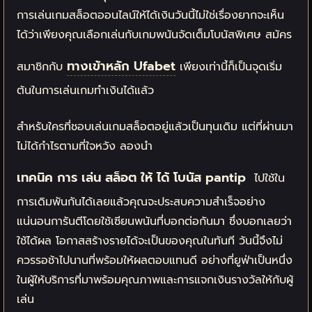
การเล่นเกมสล็อตออนไลน์ให้ได้เงินวันนี้ไม่ใช่เรื่องยากจะเห็น
ได้ว่าเพียงคุณเลือกเล่นกับเกมพนันจัดเต็มโบนัสพิเศษ สมัคร
ทางเข้าหลัก Ufabet
สมาชิกกับ
เพียงเท่านี้ก็เป็นจุดเริ่ม
ต้นในการเล่นเกมทำเงินได้แล้ว
สำหรับใครที่ชอบเล่นเกมสล็อตอยู่แล้วเป็นทุนเดิม แต่ที่ผ่านมา
ไม่ได้กำไรตามที่ใจหวัง ลองนำ
เทคนิค การ เล่น สล็อต ให้ ได้ โบนัส
pantip
ไปใช้ใน
การเดิมพันกันได้เลยแล้วคุณจะประสบความสำเร็จอย่าง
แน่นอนการันตีโดยใช้เซียนพนันที่บอกต่อกันมา ซึ่งบอกเลยว่า
ใช้ได้ผล โอกาสสร้างรายได้จะเป็นของคุณในทันที วันนี้จึงไม่
ควรรอช้าไปนานที่พร้อมให้ผลตอบแทนดี อย่างที่ยูฟ่าเป็นหนึ่ง
ในผู้ให้บริการที่มาพร้อมคุณภาพและการแจกเงินรางวัลให้กับผู้
เล่น