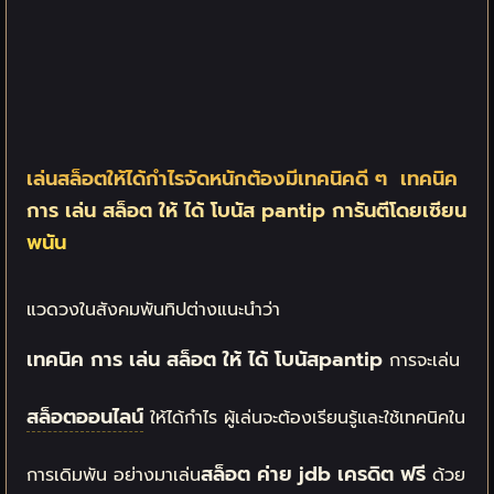
เล่นสล็อตให้ได้กำไรจัดหนักต้องมีเทคนิคดี ๆ เทคนิค
การ เล่น สล็อต ให้ ได้ โบนัส pantip การันตีโดยเซียน
พนัน
แวดวงในสังคมพันทิปต่างแนะนำว่า
เทคนิค การ เล่น สล็อต ให้ ได้ โบนัส
pantip
การจะเล่น
สล็อตออนไลน์
ให้ได้กำไร ผู้เล่นจะต้องเรียนรู้และใช้เทคนิคใน
สล็อต ค่าย
jdb เครดิต ฟรี
การเดิมพัน อย่างมาเล่น
ด้วย