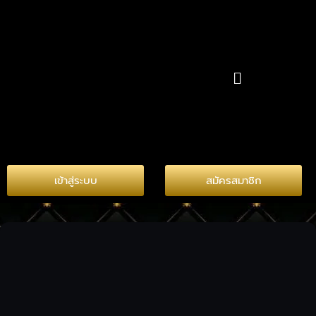
Skip
to
content
เมนู
เข้าสู่ระบบ
สมัครสมาชิก