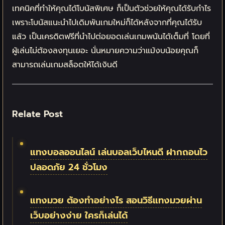
เทคนิคที่ทำให้คุณได้โบนัสพิเศษ ก็เป็นตัวช่วยให้คุณได้รับกำไร
เพราะโบนัสแนะนำไปเดิมพันเกมใหม่ก็ได้หลังจากที่คุณได้รับ
แล้ว เป็นเครดิตฟรีที่นำไปต่อยอดเล่นเกมพนันได้เต็มที่ โดยที่
ผู้เล่นไม่ต้องลงทุนเยอะ นั่นหมายความว่าแม้งบน้อยคุณก็
สามารถเล่นเกมสล็อตให้ได้เงินดี
Relate Post
แทงบอลออนไลน์ เล่นบอลเว็บไหนดี ฝากถอนไว
ปลอดภัย 24 ชั่วโมง
แทงมวย ต้องทำอย่างไร สอนวิธีแทงมวยผ่าน
เว็บอย่างง่าย ใครก็เล่นได้