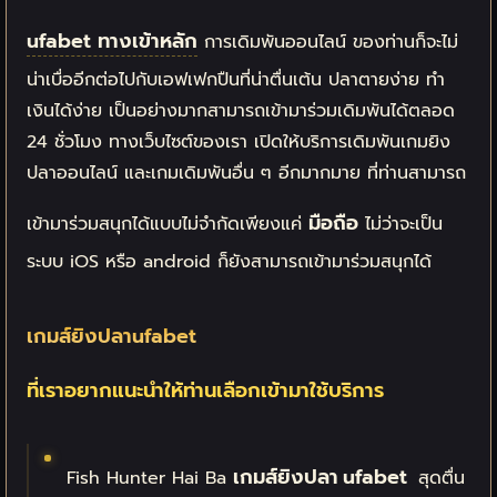
ufabet ทางเข้าหลัก
การเดิมพันออนไลน์ ของท่านก็จะไม่
น่าเบื่ออีกต่อไปกับเอฟเฟกปืนที่น่าตื่นเต้น ปลาตายง่าย ทำ
เงินได้ง่าย เป็นอย่างมากสามารถเข้ามาร่วมเดิมพันได้ตลอด
24 ชั่วโมง ทางเว็บไซต์ของเรา เปิดให้บริการเดิมพันเกมยิง
ปลาออนไลน์ และเกมเดิมพันอื่น ๆ อีกมากมาย ที่ท่านสามารถ
มือถือ
เข้ามาร่วมสนุกได้แบบไม่จำกัดเพียงแค่
ไม่ว่าจะเป็น
ระบบ iOS หรือ android ก็ยังสามารถเข้ามาร่วมสนุกได้
เกมส์ยิงปลา
ufabet
ที่เราอยากแนะนำให้ท่านเลือกเข้ามาใช้บริการ
เกมส์ยิงปลา
ufabet
Fish Hunter Hai Ba
สุดตื่น