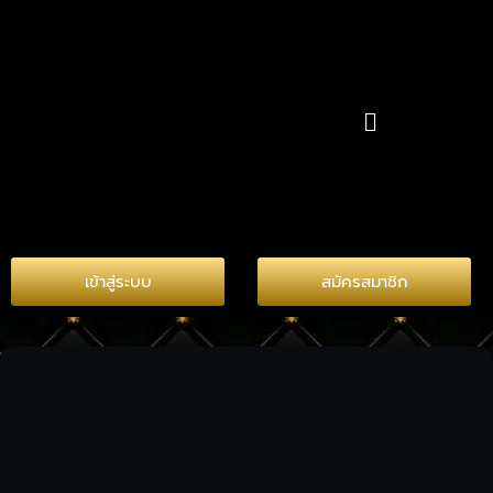
Skip
to
content
เมนู
เข้าสู่ระบบ
สมัครสมาชิก