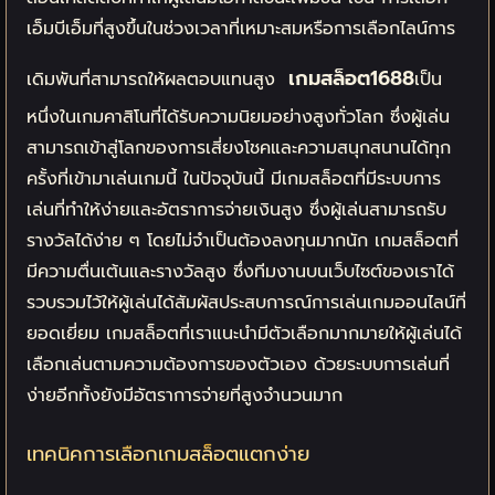
เอ็มบีเอ็มที่สูงขึ้นในช่วงเวลาที่เหมาะสมหรือการเลือกไลน์การ
เกมสล็อต1688
เดิมพันที่สามารถให้ผลตอบแทนสูง
เป็น
หนึ่งในเกมคาสิโนที่ได้รับความนิยมอย่างสูงทั่วโลก ซึ่งผู้เล่น
สามารถเข้าสู่โลกของการเสี่ยงโชคและความสนุกสนานได้ทุก
ครั้งที่เข้ามาเล่นเกมนี้ ในปัจจุบันนี้ มีเกมสล็อตที่มีระบบการ
เล่นที่ทำให้ง่ายและอัตราการจ่ายเงินสูง ซึ่งผู้เล่นสามารถรับ
รางวัลได้ง่าย ๆ โดยไม่จำเป็นต้องลงทุนมากนัก เกมสล็อตที่
มีความตื่นเต้นและรางวัลสูง ซึ่งทีมงานบนเว็บไซต์ของเราได้
รวบรวมไว้ให้ผู้เล่นได้สัมผัสประสบการณ์การเล่นเกมออนไลน์ที่
ยอดเยี่ยม เกมสล็อตที่เราแนะนำมีตัวเลือกมากมายให้ผู้เล่นได้
เลือกเล่นตามความต้องการของตัวเอง ด้วยระบบการเล่นที่
ง่ายอีกทั้งยังมีอัตราการจ่ายที่สูงจำนวนมาก
เทคนิคการเลือกเกมสล็อตแตกง่าย