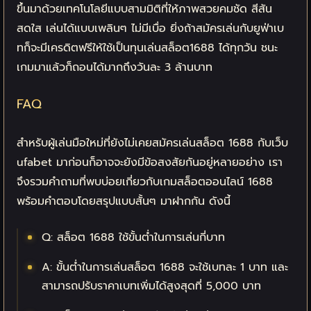
ขึ้นมาด้วยเทคโนโลยีแบบสามมิติที่ให้ภาพสวยคมชัด สีสัน
สดใส เล่นได้แบบเพลินๆ ไม่มีเบื่อ ยิ่งถ้าสมัครเล่นกับยูฟ่าเบ
ทก็จะมีเครดิตฟรีให้ใช้เป็นทุนเล่นสล็อต1688 ได้ทุกวัน ชนะ
เกมมาแล้วก็ถอนได้มากถึงวันละ 3 ล้านบาท
FAQ
สำหรับผู้เล่นมือใหม่ที่ยังไม่เคยสมัครเล่นสล็อต 1688 กับเว็บ
ufabet มาก่อนก็อาจจะยังมีข้อสงสัยกันอยู่หลายอย่าง เรา
จึงรวมคำถามที่พบบ่อยเกี่ยวกับเกมสล็อตออนไลน์ 1688
พร้อมคำตอบโดยสรุปแบบสั้นๆ มาฝากกัน ดังนี้
Q: สล็อต 1688 ใช้ขั้นต่ำในการเล่นกี่บาท
A: ขั้นต่ำในการเล่นสล็อต 1688 จะใช้เบทละ 1 บาท และ
สามารถปรับราคาเบทเพิ่มได้สูงสุดที่ 5,000 บาท