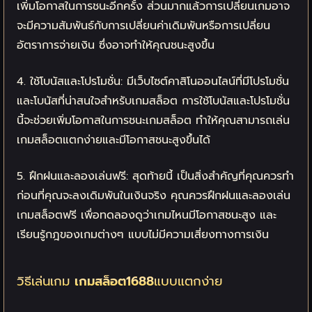
เพิ่มโอกาสในการชนะอีกครั้ง ส่วนมากแล้วการเปลี่ยนเกมอาจ
จะมีความสัมพันธ์กับการเปลี่ยนค่าเดิมพันหรือการเปลี่ยน
อัตราการจ่ายเงิน ซึ่งอาจทำให้คุณชนะสูงขึ้น
4. ใช้โบนัสและโปรโมชั่น: มีเว็บไซต์คาสิโนออนไลน์ที่มีโปรโมชั่น
และโบนัสที่น่าสนใจสำหรับเกมสล็อต การใช้โบนัสและโปรโมชั่น
นี้จะช่วยเพิ่มโอกาสในการชนะเกมสล็อต ทำให้คุณสามารถเล่น
เกมสล็อตแตกง่ายและมีโอกาสชนะสูงขึ้นได้
5. ฝึกฝนและลองเล่นฟรี: สุดท้ายนี้ เป็นสิ่งสำคัญที่คุณควรทำ
ก่อนที่คุณจะลงเดิมพันในเงินจริง คุณควรฝึกฝนและลองเล่น
เกมสล็อตฟรี เพื่อทดลองดูว่าเกมไหนมีโอกาสชนะสูง และ
เรียนรู้กฎของเกมต่างๆ แบบไม่มีความเสี่ยงทางการเงิน
วิธีเล่นเกม
เกมสล็อต1688
แบบแตกง่าย