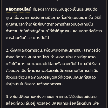
สล็อตออนไลน์
ที่มีอัตราการจ่ายเงินสูงจะเป็นประโยชน์ต่อ
คุณ เนื่องจากเกมดังกล่าวมีโอกาสที่จะให้คุณชนะมากขึ้น วิธีที่
คุณสามารถทำได้คือศึกษาตารางการจ่ายเงินของเกมนั้น
ทำความเข้าใจถึงสัญลักษณ์ที่ทำให้คุณชนะ และแสดงถึงอัตรา
การจ่ายเงินที่แตกต่างกันไป
2. ตั้งค่าและจัดการเงิน: เพื่อเพิ่มโอกาสในการชนะ เราควรตั้ง
ค่าและจัดการเงินอย่างมีสติ กำหนดงบประมาณที่คุณคาด
หวังได้อย่างเหมาะสมและไม่น้อยหรือมากเกินไป แนะนำให้เล่น
ด้วยยอดเงินที่สามารถพอใจและไม่มีผลกระทบกับการดำเนิน
ชีวิตประจำวัน และคุณควรอยู่ในแง่ที่ไว้ใจในเทคนิคที่ใช้แล้ว
ม่ายุ่งเกินไปกับความหวังของการชนะ
3. สลับเปลี่ยนเกมหลังจากชนะ: หากคุณได้รับชัยชนะในเกม
สล็อตที่คุณเล่นอยู่ ควรลองเปลี่ยนเกมหรือสล็อตอื่นๆ เพื่อ