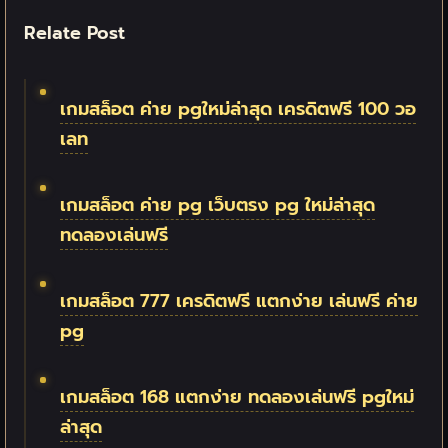
Relate Post
เกมสล็อต ค่าย pgใหม่ล่าสุด เครดิตฟรี 100 วอ
เลท
เกมสล็อต ค่าย pg เว็บตรง pg ใหม่ล่าสุด
ทดลองเล่นฟรี
เกมสล็อต 777 เครดิตฟรี แตกง่าย เล่นฟรี ค่าย
pg
เกมสล็อต 168 แตกง่าย ทดลองเล่นฟรี pgใหม่
ล่าสุด