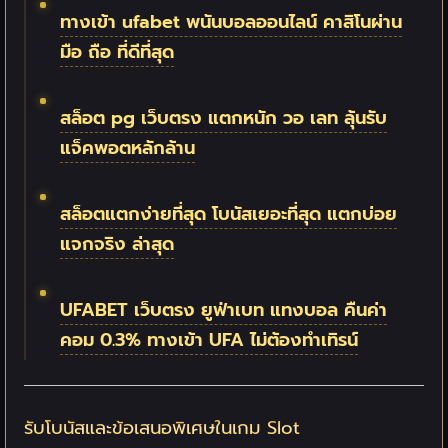
ทางเข้า ufabet พนันบอลออนไลน์ คาสิโนผ่าน
มือ ถือ ที่ดีที่สุด
สล็อต pg เว็บตรง แตกหนัก วอ เลท ลุ้นรับ
แจ็คพอตหลักล้าน
สล็อตแตกง่ายที่สุด โบนัสเยอะที่สุด แตกบ่อย
แจกจริง ล่าสุด
UFABET เว็บตรง ยูฟ่าเบท แทงบอล คืนค่า
คอม 0.3% ทางเข้า UFA ไม่ต้องทำเทิรน์
รับโบนัสและข้อเสนอพิเศษในเกม Slot