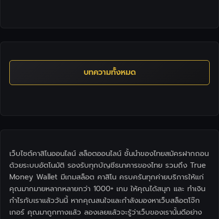
บทความทั้งหมด
เว็บไซต์คาสิโนออนไลน์ สล็อตออนไลน์ ชั้นนำของไทยสมัครฝากถอน
ด้วยระบบอัตโนมัติ รองรับทุกบัญชีธนาคารของไทย รวมถึง True
Money Wallet มีเกมสล็อต คาสิโน ครบครันทุกค่ายบริการให้แก่
คุณมากมายหลากหลายกว่า 1000+ เกม ให้คุณได้สนุก และ ทำเงิน
กำไรกับเราแล้ววันนี้ หากคุณสนใจและกำลังมองหาเว็บสล็อตโจ๊ก
เกอร์ คุณมาถูกทางแล้ว ลองเลยแล้วจะรู้ว่าเว็บของเรานั้นดีอย่าง