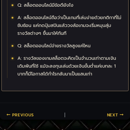
Q: สล็อตออนไลน์มีข้อดียังไง
A: สล็อตออนไลน์ถือว่าเป็นเกมที่เล่นง่ายด้วยกติกาที่ไม่
ซับซ้อน แค่กดปุ่มสปินแล้ววงล้อเกมจะเริ่มหมุนสุ่ม
รางวัลต่างๆ ขึ้นมาให้ทันที
Q: สล็อตออนไลน์จ่ายรางวัลสูงแค่ไหน
A: รางวัลของเกมสล็อตจะคิดเป็นจำนวนเท่าตามเงิน
เดิมพันที่ใช้ แม้จะลงทุนเล่นด้วยเงินขั้นต่ำแค่เบทละ 1
บาทก็มีโอกาสได้กำไรกลับมาเป็นแสนเท่า
PREVIOUS
NEXT