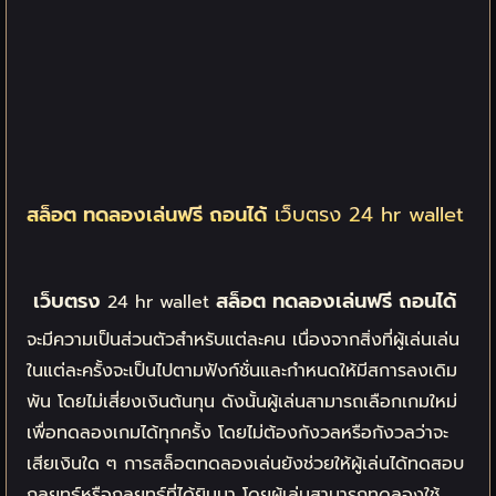
สล็อต ทดลองเล่นฟรี ถอนได้
เว็บตรง 24 hr wallet
เว็บตรง
สล็อต ทดลองเล่นฟรี ถอนได้
24 hr wallet
จะมีความเป็นส่วนตัวสำหรับแต่ละคน เนื่องจากสิ่งที่ผู้เล่นเล่น
ในแต่ละครั้งจะเป็นไปตามฟังก์ชั่นและกำหนดให้มีสการลงเดิม
พัน โดยไม่เสี่ยงเงินต้นทุน ดังนั้นผู้เล่นสามารถเลือกเกมใหม่
เพื่อทดลองเกมได้ทุกครั้ง โดยไม่ต้องกังวลหรือกังวลว่าจะ
เสียเงินใด ๆ การสล็อตทดลองเล่นยังช่วยให้ผู้เล่นได้ทดสอบ
กลยุทธ์หรือกลยุทธ์ที่ได้ยินมา โดยผู้เล่นสามารถทดลองใช้