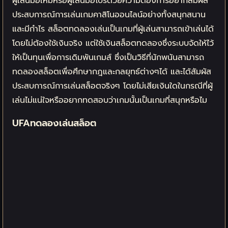
ผู้เล่นมือใหม่หรือผู้เล่นมือโปรด้วยความต้องการอยากสัมผัส
ประสบการณ์การเล่นเกมคาสิโนออนไลน์อย่างทั้งสนุกสนาน
และมีกำไร สล็อตทดลองเล่นเป็นเกมที่ผู้เล่นสามารถเข้าเล่นได้
โดยไม่ต้องใช้เงินจริง แต่ใช้เงินสล็อตทดลองซึ่งระบบจัดให้ไว้
ให้เป็นทุนเพื่อการเดิมพันเกมส์ ซึ่งเป็นวิธีที่นักพนันสามารถ
ทดลองสล็อตเพื่อศึกษากฎและกลยุทธ์ต่างๆได้ และได้สัมผัส
ประสบการณ์การเล่นสล็อตจริงๆ โดยไม่เสียเงินใดในกรณีที่ผู้
เล่นไม่แน่ใจหรืออยากทดสอบว่าเกมนั้นเป็นเกมที่สนุกหรือไม
UFAทดลองเล่นสล็อต