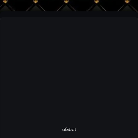
ufabet