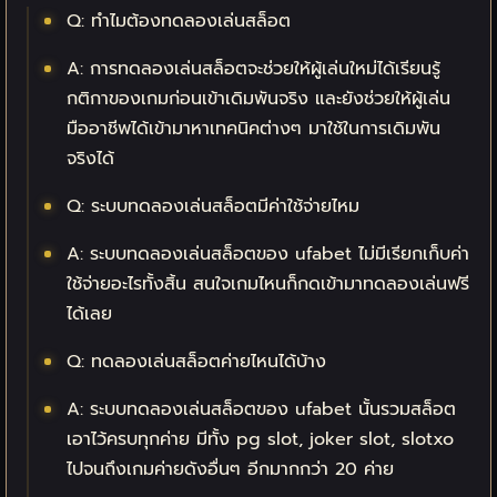
Q: ทำไมต้องทดลองเล่นสล็อต
A: การทดลองเล่นสล็อตจะช่วยให้ผู้เล่นใหม่ได้เรียนรู้
กติกาของเกมก่อนเข้าเดิมพันจริง และยังช่วยให้ผู้เล่น
มืออาชีพได้เข้ามาหาเทคนิคต่างๆ มาใช้ในการเดิมพัน
จริงได้
Q: ระบบทดลองเล่นสล็อตมีค่าใช้จ่ายไหม
A: ระบบทดลองเล่นสล็อตของ ufabet ไม่มีเรียกเก็บค่า
ใช้จ่ายอะไรทั้งสิ้น สนใจเกมไหนก็กดเข้ามาทดลองเล่นฟรี
ได้เลย
Q: ทดลองเล่นสล็อตค่ายไหนได้บ้าง
A: ระบบทดลองเล่นสล็อตของ ufabet นั้นรวมสล็อต
เอาไว้ครบทุกค่าย มีทั้ง pg slot, joker slot, slotxo
ไปจนถึงเกมค่ายดังอื่นๆ อีกมากกว่า 20 ค่าย