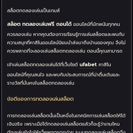
สล็อตทดลองเล่นเป็นเกมส์
สล็อต ทดลองเล่นฟรี ถอนได้
ออนไลน์ที่นักพนันทุกคน
ควรลองเล่น หากคุณต้องการเรียนรู้การเล่นสล็อตและพบกับ
ความสนุกที่คาสิโนออนไลน์นิยมนำส่งมาถึงบ้านของคุณ จึงไม่
ควรพลาดที่จะลองเล่นสล็อตทดลองเล่น ตอนนี้คุณสามารถ
ufabet
เข้าเล่นสล็อตทดลองเล่นได้ที่เว็บไซต์
คาสิโน
ออนไลน์ที่คุณสนใจ และพบกับประสบการณ์ที่น่าตื่นเต้นและ
รางวัลที่มั่นคงในสล็อตทดลองเล่น
ข้อดีของการทดลองเล่นสล็อต
การทดลองเล่นสล็อตนั้นเป็นหนึ่งในเทคนิคการเล่นสล็อตให้ได้
เงินจริง เพราะเมือ่ได้ทดลองเล่นสล็อตแล้วก็จะรู้ว่าเกมไหน
ต้องเล่นยังไงให้แจ็คพอตแตกง่าย ระบบทดลองเล่นสล็อตจึง