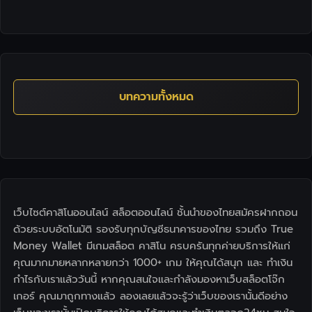
บทความทั้งหมด
เว็บไซต์คาสิโนออนไลน์ สล็อตออนไลน์ ชั้นนำของไทยสมัครฝากถอน
ด้วยระบบอัตโนมัติ รองรับทุกบัญชีธนาคารของไทย รวมถึง True
Money Wallet มีเกมสล็อต คาสิโน ครบครันทุกค่ายบริการให้แก่
คุณมากมายหลากหลายกว่า 1000+ เกม ให้คุณได้สนุก และ ทำเงิน
กำไรกับเราแล้ววันนี้ หากคุณสนใจและกำลังมองหาเว็บสล็อตโจ๊ก
เกอร์ คุณมาถูกทางแล้ว ลองเลยแล้วจะรู้ว่าเว็บของเรานั้นดีอย่าง