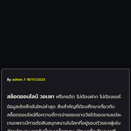
By
admin
/
18/11/2023
สล็อตออนไลน์ วอเลท
ฟรีเครดิต ไม่ต้องฝาก ไม่ต้องแชร์
ข้อมูลเชิงลึกอันใหม่ล่าสุด สิ่งสำคัญที่ต้องศึกษาเกี่ยวกับ
สล็อตออนไลน์คือความถี่การจ่ายของรางวัลได้ของเกมแต่ละ
เกมเพราะมีการตัดสินสนุกสนานในโลกที่อยู่รอบตัวของผู้เล่น