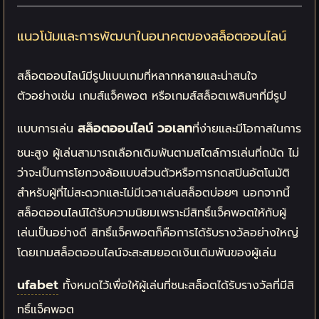
แนวโน้มและการพัฒนาในอนาคตของสล็อตออนไลน์
สล็อตออนไลน์มีรูปแบบเกมที่หลากหลายและน่าสนใจ
ตัวอย่างเช่น เกมส์แจ็คพอต หรือเกมส์สล็อตเพลินๆที่มีรูป
สล็อตออนไลน์ วอเลท
แบบการเล่น
ที่ง่ายและมีโอกาสในการ
ชนะสูง ผู้เล่นสามารถเลือกเดิมพันตามสไตล์การเล่นที่ถนัด ไม่
ว่าจะเป็นการโยกวงล้อแบบส่วนตัวหรือการกดสปินอัตโนมัติ
สำหรับผู้ที่ไม่สะดวกและไม่มีเวลาเล่นสล็อตบ่อยๆ นอกจากนี้
สล็อตออนไลน์ได้รับความนิยมเพราะมีสิทธิ์แจ็คพอตให้กับผู้
เล่นเป็นอย่างดี สิทธิ์แจ็คพอตก็คือการได้รับรางวัลอย่างใหญ่
โดยเกมสล็อตออนไลน์จะสะสมยอดเงินเดิมพันของผู้เล่น
ufabet
ทั้งหมดไว้เพื่อให้ผู้เล่นที่ชนะสล็อตได้รับรางวัลที่มีสิ
ทธิ์แจ็คพอต