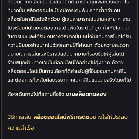
สล็อตต่างๆ จึงเป็นตัวเลือกที่ดีในการลงทุนเพื่อหวังผลกำไร
ที่มากขึ้น สล็อตออนไลน์ยังมีการเดิมพันเรทที่ต่ำกว่าเกม
สล็อตในคาสิโนดังอีกด้วย ผู้เล่นสามารถเล่นเกมหลาย ๆ เกม
ได้พร้อมกันโดยไม่ต้องวางเดิมพันในระดับที่สูง ทำให้มีโอกาส
ในการชนะและได้รับเงินรางวัลมากขึ้น หนึ่งในเกมคาสิโนที่ได้รับ
ความนิยมอย่างมากในช่วงหลายปีที่ผ่านมา ด้วยความสะดวก
สบายในการเล่นและมีรางวัลอันมากมายที่รองรับให้ผู้เล่นได้
ร่วมสนุกผ่านทางเว็บไซต์ออนไลน์ได้อย่างไม่ยุ่งยาก ถือว่า
สล็อตออนไลน์เป็นทางเลือกที่ดีสำหรับผู้ที่ชื่นชอบเกมคาสิโน
และต้องการที่จะสัมผัสบรรยากาศในคาสิโนแบบสมจริงโดยที่ไม่
เกมสล็อตทดลอง
ต้องเดินทางไปที่สถานที่จริง
วิธีการเล่น
สล็อตออนไลน์ฟรีเครดิต
อย่างไรให้ประสบ
ความสำเร็จ