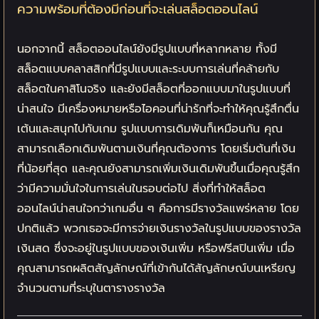
ความพร้อมที่ต้องมีก่อนที่จะเล่นสล็อตออนไลน์
นอกจากนี้ สล็อตออนไลน์ยังมีรูปแบบที่หลากหลาย ทั้งมี
สล็อตแบบคลาสสิกที่มีรูปแบบและระบบการเล่นที่คล้ายกับ
สล็อตในคาสิโนจริง และยังมีสล็อตที่ออกแบบมาในรูปแบบที่
น่าสนใจ มีเครื่องหมายหรือไอคอนที่น่ารักที่จะทำให้คุณรู้สึกตื่น
เต้นและสนุกไปกับเกม รูปแบบการเดิมพันก็เหมือนกัน คุณ
สามารถเลือกเดิมพันตามเงินที่คุณต้องการ โดยเริ่มต้นที่เงิน
ที่น้อยที่สุด และคุณยังสามารถเพิ่มเงินเดิมพันขึ้นเมื่อคุณรู้สึก
ว่ามีความมั่นใจในการเล่นในรอบต่อไป สิ่งที่ทำให้สล็อต
ออนไลน์น่าสนใจกว่าเกมอื่น ๆ คือการมีรางวัลแพร่หลาย โดย
ปกติแล้ว พวกเธอจะมีการจ่ายเงินรางวัลในรูปแบบของรางวัล
เงินสด ซึ่งจะอยู่ในรูปแบบของเงินเพิ่ม หรือฟรีสปินเพิ่ม เมื่อ
คุณสามารถผลิตสัญลักษณ์ที่เข้ากันได้สัญลักษณ์บนเหรียญ
จำนวนตามที่ระบุในตารางรางวัล