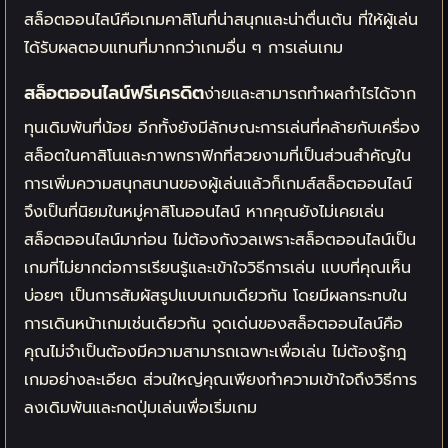
สล็อตออนไลน์คือเกมคาสิโนที่น่าสนุกและน่าตื่นเต้น ที่ให้ผู้เล่น
ได้รับผลตอบแทนที่มากกว่าเกมอื่น ๆ การเล่นเกม
สล็อตออนไลน์ฟรีเครดิต
ง่ายและสามารถทำผลกำไรได้จาก
ทุนเดิมพันที่น้อย อีกทั้งยังมีลักษณะการเล่นที่คล้ายกับเครื่อง
สล็อตในคาสิโนและภาพกราฟิกที่สวยงามที่เป็นส่วนสำคัญใน
การเพิ่มความสนุกสนานของผู้เล่นแล้วก็เกมส์สล็อตออนไลน์
จึงเป็นที่นิยมในหมู่คาสิโนออนไลน์ หากคุณยังไม่เคยเล่น
สล็อตออนไลน์มาก่อน ไม่ต้องกังวลเพราะสล็อตออนไลน์เป็น
เกมที่ไม่ยากต่อการเรียนรู้และเข้าใจวิธีการเล่น แบบที่คุณเห็น
บ่อยๆ เป็นการสัมผัสรูปแบบเกมเดียวกัน โดยมีผลกระทบใน
การเดินหน้าเกมเช่นเดียวกัน จุดเด่นของสล็อตออนไลน์คือ
คุณไม่จำเป็นต้องมีความสามารถเฉพาะเพื่อเล่น ไม่ต้องรู้กฎ
เกมอย่างละเอียด ส่วนใหญ่คุณเพียงทำความเข้าใจถึงวิธีการ
ลงเดิมพันและกดปุ่มเล่นเพื่อเริ่มเกม