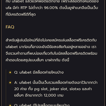
กับ ufabet แล้วแจ็คพอตแตกง่าย เพราะสล็อตทั้งหมดของ
ufa มีค่า RTP ไม่ต่ำกว่า 96.00% ดังนั้นยูฟ่าเบทจึงเป็นเว็บ
ที่มีเครดิตฟรีดีที่สุด
FAQ
สำหรับผู้เล่นมือใหม่ที่ยังไม่เคยสมัครเล่นสล็อตฟรีเครดิตกับ
ufabet มาก่อนก็อาจจะยังมีข้อสงสัยกันอยู่หลายอย่าง เรา
จึงรวมคำถามที่พบบ่อยเกี่ยวกับโบนัสสล็อตฟรีเครดิตพร้อม
คำตอบโดยสรุปแบบสั้นๆ มาฝากกัน ดังนี้
Q: ufabet มีสล็อตค่ายไหนบ้าง
A: ufabet นั้นเป็นเว็บรวมสล็อตค่ายดังเอาไว้มากกว่า
20 ค่าย ทั้ง pg slot, joker slot, slotxo และค่า
ยอื่นๆ อีกมากกว่า 12,000 เกม
Q: ufabet มีโปรสล็อตแบบไหนบ้าง