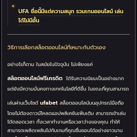
UFA ชื่อนี้มีแต่ความสนุก รวมเกมออนไลน์ เล่น
ได้ไม่มีอั้น
วิธีการเลือกสล็อตออนไลน์ที่เหมาะกับตัวเอง
อย่างไรก็ตาม ในสมัยในปัจจุบัน ไม่เพียงแค่
สล็อตออนไลน์ฟรีเครดิต
ได้รับความนิยมเป็นอย่างมาก
แต่ยังมีความมั่นคงทางเทคโนโลยีที่ดีขึ้น ในขณะที่คุณสามารถ
ufabet
เล่นผ่านเว็บไซต์
สล็อตออนไลน์บนอุปกรณ์มือถือ
โดยไม่ต้องดาวน์โหลดแอปพลิเคชันเพิ่มเติม สามารถเข้าเล่น
ได้ตลอดเวลา ทั้งเวลาทำงานหรือเวลาว่างของคุณ ทำให้
สามารถเพลิดเพลินไปกับเกมที่คุณชื่นชอบได้อย่างยาวนาน