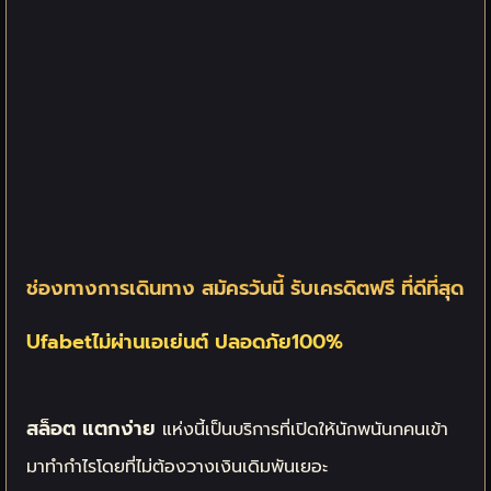
ช่องทางการเดินทาง สมัครวันนี้ รับเครดิตฟรี ที่ดีที่สุด
Ufabet
ไม่ผ่านเอเย่นต์ ปลอดภัย
100%
สล็อต แตกง่าย
แห่งนี้เป็นบริการที่เปิดให้นักพนันกคนเข้า
มาทำกำไรโดยที่ไม่ต้องวางเงินเดิมพันเยอะ