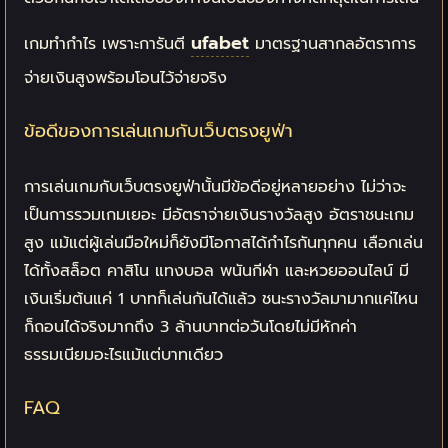
ufabet
เกมทำกำไร เพราะการันตี
มาตรฐานสากลอัตราการ
จ่ายเงินสูงพร้อมโอนไว้จ่ายจริง
ข้อดีของการเล่นเกมกับเว็บตรงยูฟ่า
การเล่นเกมกับเว็บตรงยูฟ่านั้นมีข้อดีอยู่หลายอย่าง ไม่ว่าจะ
เป็นการรวมเกมเยอะ มีอัตราจ่ายเงินรางวัลสูง อัตราชนะเกม
สูง แม้แต่ผู้เล่นมือใหม่ก็ยังมีโอกาสได้กำไรกันทุกคน เลือกเล่น
ได้ทั้งสล็อต คาสิโน แทงบอล พนันกีฬา และหวยออนไลน์ มี
เงินเริ่มต้นแค่ 1 บาทก็เล่นกันได้แล้ว ชนะรางวัลมามากแค่ไหน
ก็ถอนได้จริงมากถึง 3 ล้านบาทต่อวันโดยไม่มีหักค่า
ธรรมเนียมอะไรแม้แต่บาทเดียว
FAQ