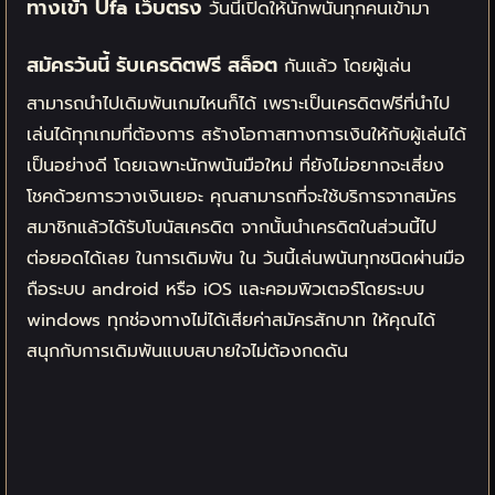
ทางเข้า Ufa เว็บตรง
วันนี้เปิดให้นักพนันทุกคนเข้ามา
สมัครวันนี้ รับเครดิตฟรี สล็อต
กันแล้ว โดยผู้เล่น
สามารถนำไปเดิมพันเกมไหนก็ได้ เพราะเป็นเครดิตฟรีที่นำไป
เล่นได้ทุกเกมที่ต้องการ สร้างโอกาสทางการเงินให้กับผู้เล่นได้
เป็นอย่างดี โดยเฉพาะนักพนันมือใหม่ ที่ยังไม่อยากจะเสี่ยง
โชคด้วยการวางเงินเยอะ คุณสามารถที่จะใช้บริการจากสมัคร
สมาชิกแล้วได้รับโบนัสเครดิต จากนั้นนำเครดิตในส่วนนี้ไป
ต่อยอดได้เลย ในการเดิมพัน ใน วันนี้เล่นพนันทุกชนิดผ่านมือ
ถือระบบ android หรือ iOS และคอมพิวเตอร์โดยระบบ
windows ทุกช่องทางไม่ได้เสียค่าสมัครสักบาท ให้คุณได้
สนุกกับการเดิมพันแบบสบายใจไม่ต้องกดดัน