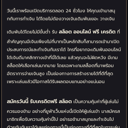
วันนี้เราพร้อมเปิดบริการตลอด 24 ชั่วโมง ให้คุณเข้ามาสนุ
กกับการทำเงิน ได้โดยไม่ต้องวางเงินเดิมพันเยอะ วางเงิน
สล็อต ออนไลน์ ฟรี เครดิต
เดิมพันได้โดยไม่มีขั้นต่ำ รับ
ที่
สำคัญคุณมีเงินเพียงไม่กี่บาทเป็นหลักสิบก็สามารถเข้ามาเปิด
ประสบการณ์และทำเงินกับเราได้ ใครที่อยากจะเดิมพันออนไลน์
ได้เงินดีมาคลิกทางเข้าที่นี่ได้เลย แล้วคุณจะไม่ผิดหวัง มีเกม
สล็อตให้เลือกเล่นมากมาย โดยเฉพาะเกมสล็อตที่มาพร้อม
อัตราการจ่ายเงินสูง เป็นช่องทางการสร้างรายได้ที่ดีที่สุด
เพราะเล่นแล้วมีโอกาสได้รับผลตอบแทนอย่างแน่นอน
สมัครวันนี้ รับเครดิตฟรี สล็อต
เป็นความคุ้มค่าที่ผู้เล่นไม่
ควรมองข้าม อย่างที่ยูฟ่าเว็บแห่งนี้เปิดให้ผู้เล่นเข้า มาสมัครส
มาชิกเพื่อรับความคุ้มค่านี้ไป อย่ารอช้ามาสนุกและทำเงินไป
ด้วยกันกับเราได้เลยช่องทางนี้เป็นช่องทางที่ดีที่สุดในการเล่น