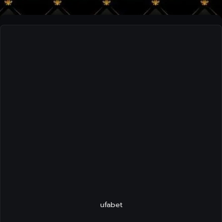
ufabet