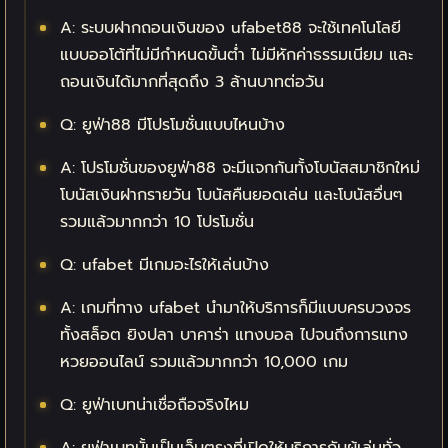
A: ระบบฝากถอนเงินของ ufabet88 จะใช้เทคโนโลยี
แบบออโต้ที่ไม่มีกำหนดขั้นต่ำ ไม่มีหักค่าธรรมเนียม และ
ถอนเงินได้มากที่สุดถึง 3 ล้านบาทต่อวัน
Q: ยูฟ่า88 มีโปรโมชั่นแบบไหนบ้าง
A: โปรโมชั่นของยูฟ่า88 จะมีแจกกันทั้งโบนัสสมาชิกใหม่
โบนัสเงินฝากรายวัน โบนัสคืนยอดเล่น และโบนัสอื่นๆ
รวมแล้วมากกว่า 10 โปรโมชั่น
Q: ufabet มีเกมอะไรให้เล่นบ้าง
A: เกมที่ทาง ufabet นำมาให้บริการก็มีแบบครบวงจร
ทั้งสล็อต ยิงปลา บาคาร่า แทงบอล ไปจนถึงการแทง
หวยออนไลน์ รวมแล้วมากกว่า 10,000 เกม
Q: ยูฟ่าเบทน่าเชื่อถือจริงไหม