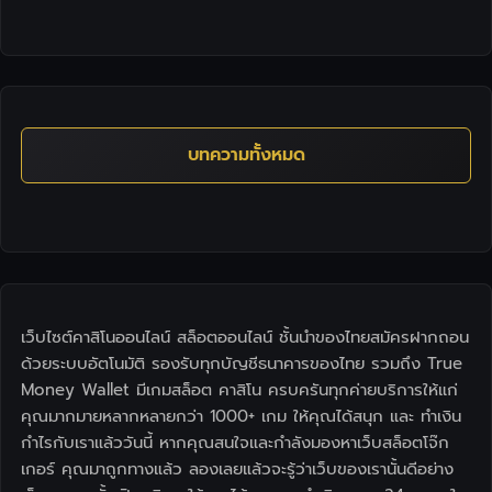
บทความทั้งหมด
เว็บไซต์คาสิโนออนไลน์ สล็อตออนไลน์ ชั้นนำของไทยสมัครฝากถอน
ด้วยระบบอัตโนมัติ รองรับทุกบัญชีธนาคารของไทย รวมถึง True
Money Wallet มีเกมสล็อต คาสิโน ครบครันทุกค่ายบริการให้แก่
คุณมากมายหลากหลายกว่า 1000+ เกม ให้คุณได้สนุก และ ทำเงิน
กำไรกับเราแล้ววันนี้ หากคุณสนใจและกำลังมองหาเว็บสล็อตโจ๊ก
เกอร์ คุณมาถูกทางแล้ว ลองเลยแล้วจะรู้ว่าเว็บของเรานั้นดีอย่าง