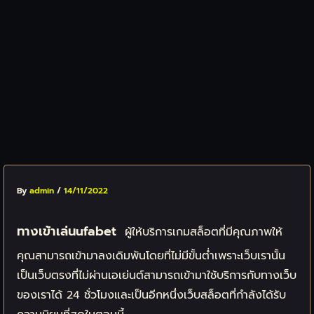
By
admin
/
14/11/2022
ทางเข้าเล่น
ufabet
ผู้ให้บริการเกมสล็อตที่มีคุณภาพให้
คุณสามารถเข้ามาลงเดิมพันโดยที่ไม่มีขั้นต่ำเพราะเว็บเรานั้น
เป็นเว็บตรงที่ไม่ผ่านเอเย่นต์สามารถเข้ามาใช้บริการกับทางเว็บ
ของเราได้ 24 ชั่วโมงและเป็นอีกหนึ่งเว็บสล็อตที่กำลังได้รับ