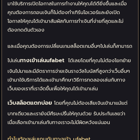
มาใช้บริการเปิดโอกาสในการทำงานให้คุณได้ดียิ่งขึ้นและเมื่อ
คุณต้องการถอนเงินก็ไม่ต้องทำเทิร์นโอเวอร์และยังเปิด
โอกาสให้คุณได้เข้ามาสัมผัสกับการทำเงินที่ง่ายที่สุดและไม่
ต้องกดดันตัวเอง
และเมื่อคุณต้องการเปลี่ยนเกมสล็อตเกมอื่นๆไปเล่นก็สามารถ
ทางเข้าเล่น
ufabet
ไปเล่น
ได้เลยโดยที่คุณไม่ต้องโยกย้าย
เงินไปมาและมีอัตราการจ่ายเงินรางวัลโบนัสที่สูงกว่าเว็บอื่นๆ
เข้ามาใช้บริการได้และเข้ามาศึกษาวิธีการทดลองเล่นกับทาง
เว็บของเราที่เราจัดขึ้นเพื่อให้คุณได้เข้ามาเล่น
เว็บสล็อตแตกบ่อย
โดยที่คุณไม่ต้องเสียเงินเข้ามาแม้แต่
บาทเดียวและเรายังมีศีรษะปริ้นให้คุณด้วย รับประกันเลยว่า
เมื่อเลือกเข้ามาเล่นกับทางเราจะไม่มีผิดหวังแน่นอน
ทำไมต้องเล่นเกมกับทางเข้า ufabet