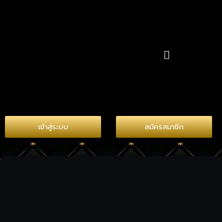
Skip
to
content
เมนู
เข้าสู่ระบบ
สมัครสมาชิก