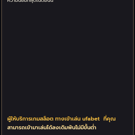
ความนิยมที่สุดในตอนนี้
ผู้ให้บริการเกมสล็อต ทางเข้าเล่น ufabet ที่คุณ
สามารถเข้ามาเล่นได้ลงเดิมพันไม่มีขั้นต่ำ