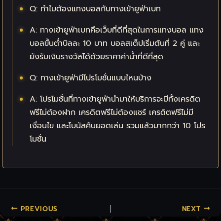
Q: ทำไมต้องแทงบอลกับทางเข้ายูฟ่าเบท
A: ทางเข้ายูฟ่าเบทคือเว็บที่ดีที่สุดในการแทงบอล แทง
บอลขั้นต่ำบิลละ 10 บาท บอลสเต็ปเริ่มต้นที่ 2 คู่ และ
ยังรับเงินรางวัลได้ด้วยราคาค่าน้ำที่ดีที่สุด
Q: ทางเข้ายูฟ่ามีโปรโมชั่นแบบไหนบ้าง
A: โปรโมชั่นที่ทางเข้ายูฟ่านำมาให้บริการจะมีทั้งเครดิต
ฟรีไม่ต้องฝาก เครดิตฟรีไม่ต้องแชร์ เครดิตฟรีไม่มี
เงื่อนไข และโบนัสคืนยอดเล่น รวมแล้วมากกว่า 10 โปร
โมชั่น
PREVIOUS
NEXT