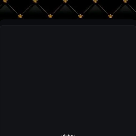
ufabet