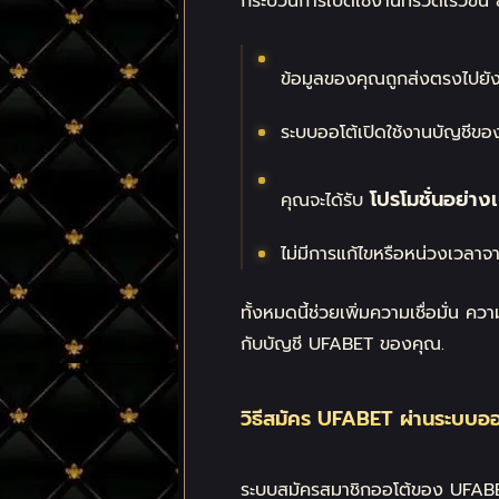
กระบวนการเปิดใช้งานที่รวดเร็วขึ้น สิ่
ข้อมูลของคุณถูกส่งตรงไปย
ระบบออโต้เปิดใช้งานบัญชีขอ
โปรโมชั่นอย่าง
คุณจะได้รับ
ไม่มีการแก้ไขหรือหน่วงเวลาจ
ทั้งหมดนี้ช่วยเพิ่มความเชื่อมั่น ค
กับบัญชี UFABET ของคุณ.
วิธีสมัคร UFABET ผ่านระบบออ
ระบบสมัครสมาชิกออโต้ของ UFABET เป