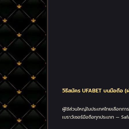
วิธีสมัคร UFABET บนมือถือ (ผ่
ผู้ใช้ส่วนใหญ่ในประเทศไทยเลือกกา
เบราว์เซอร์มือถือทุกประเภท — S