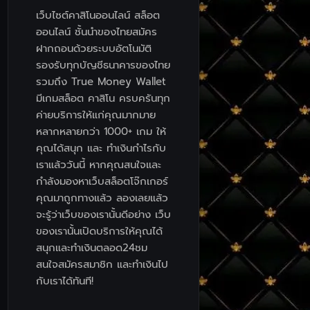
เว็บไซต์คาสิโนออนไลน์ สล็อต
ออนไลน์ ชั้นนำของไทยสมัคร
ฝากถอนด้วยระบบอัตโนมัติ
รองรับทุกบัญชีธนาคารของไทย
รวมถึง True Money Wallet
มีเกมสล็อต คาสิโน ครบครันทุก
ค่ายบริการให้แก่คุณมากมาย
หลากหลายกว่า 1000+ เกม ให้
คุณได้สนุก และ ทำเงินกำไรกับ
เราแล้ววันนี้ หากคุณสนใจและ
กำลังมองหาเว็บสล็อตโจ๊กเกอร์
คุณมาถูกทางแล้ว ลองเลยแล้ว
จะรู้ว่าเว็บของเรานั้นดีอย่าง เว็บ
ของเรานั้นเปิดบริการให้คุณได้
สนุกและทำเงินตลอด24ชม
สนใจสมัครสมาชิก และทำเงินไป
กับเราได้ทันที!