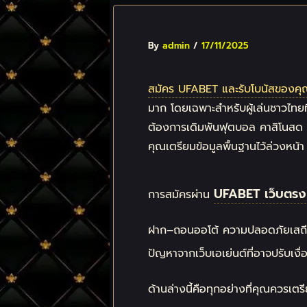
By
admin
/
17/11/2025
สมัคร UFABET และรับโบนัสของคุณไ
มาก โดยเฉพาะสำหรับผู้เล่นชาวไทยที
ต้องการเดิมพันฟุตบอล คาสิโนสด หรื
คุณเตรียมข้อมูลพื้นฐานไว้ล่วงหน้า 
UFABET เว็บตรง
การสมัครผ่าน
ฝาก–ถอนออโต้ ความปลอดภัยเสถีย
ปัญหาจากเว็บเอเย่นต์ที่อาจปรับเงื่
ด้านล่างนี้คือทุกอย่างที่คุณควรเต